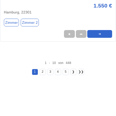
1.550 €
Hamburg, 22301
Zimmer
Zimmer 2
★
➦
➜
1 - 10 von 448
1
2
3
4
5
❯
❯❯