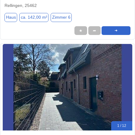
Rellingen, 25462
Haus
ca. 142,00 m²
Zimmer 6
★
➦
➜
1 / 12