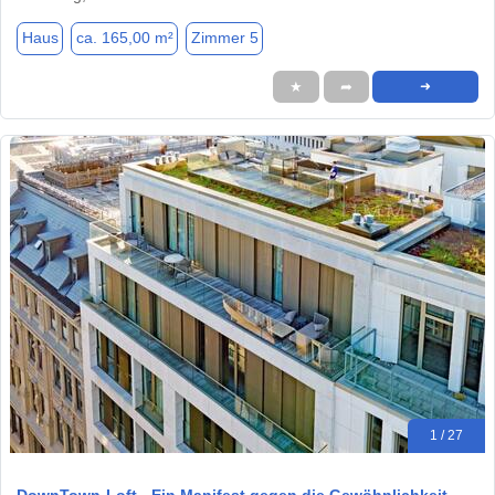
Haus
ca. 165,00 m²
Zimmer 5
★
➦
➜
1 / 27