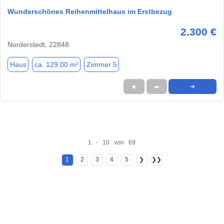
Wunderschönes Reihenmittelhaus im Erstbezug
2.300 €
Norderstedt, 22848
Haus
ca. 129,00 m²
Zimmer 5
★
➦
➜
1 - 10 von 69
1
2
3
4
5
❯
❯❯