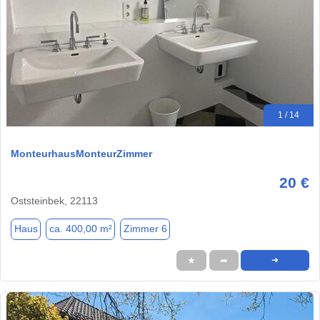
1 / 14
MonteurhausMonteurZimmer
20 €
Oststeinbek, 22113
Haus
ca. 400,00 m²
Zimmer 6
★
➦
➜