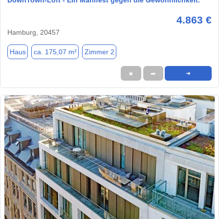
DownTown-Loft - Ein Manifest gegen die Gewöhnlichkeit.
4.863 €
Hamburg, 20457
Haus
ca. 175,07 m²
Zimmer 2
★
➦
➜