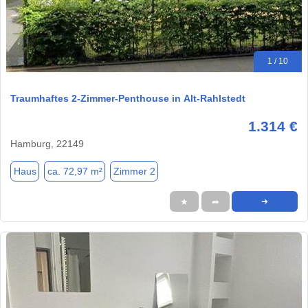
1 / 10
Traumhaftes 2-Zimmer-Penthouse in Alt-Rahlstedt
1.314 €
Hamburg, 22149
Haus
ca. 72,97 m²
Zimmer 2
★
➦
➜