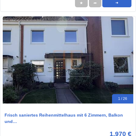
★
➦
➜
1 / 26
Frisch saniertes Reihenmittelhaus mit 6 Zimmern, Balkon
und…
1.970 €