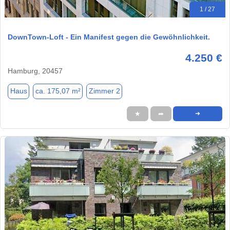
1 / 27
DownTown-Loft - Ein Manifest gegen die Gewöhnlichkeit.
4.250 €
Hamburg, 20457
Haus
ca. 175,07 m²
Zimmer 2
★
➦
➜