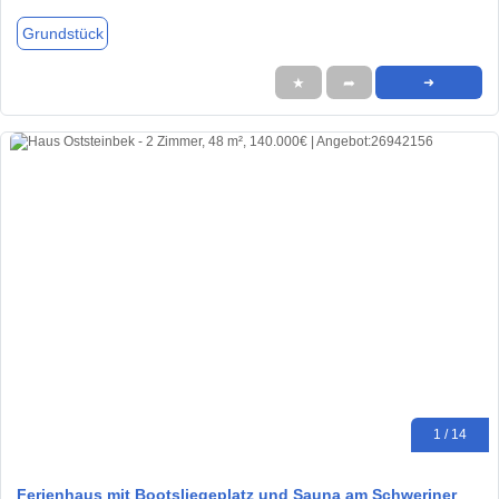
Grundstück
★
➦
➜
1 / 14
Ferienhaus mit Bootsliegeplatz und Sauna am Schweriner