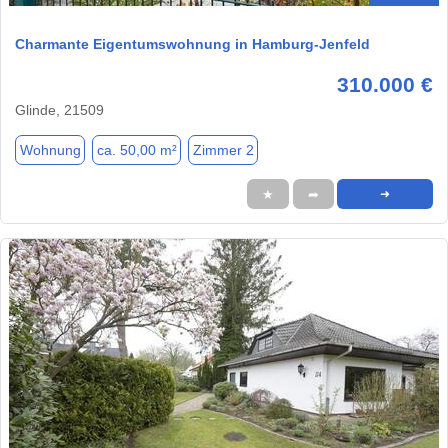
Charmante Eigentumswohnung in Hamburg-Jenfeld
310.000 €
Glinde, 21509
Wohnung
ca. 50,00 m²
Zimmer 2
★
➦
➜