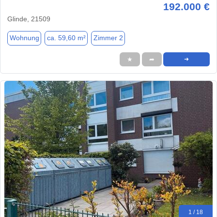
192.000 €
Glinde, 21509
Wohnung
ca. 59,60 m²
Zimmer 2
★
➦
➜
1 / 18