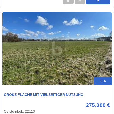
★
➦
➜
1 / 6
GROßE FLÄCHE MIT VIELSEITIGER NUTZUNG
275.000 €
Oststeinbek, 22113