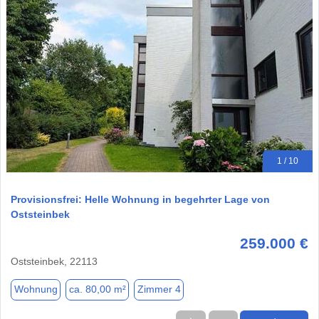
1 / 10
Provisionsfrei: Helle Wohnung in begehrter Lage von
Oststeinbek
259.000 €
Oststeinbek, 22113
Wohnung
ca. 80,00 m²
Zimmer 4