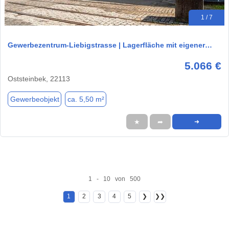
1 / 7
Gewerbezentrum-Liebigstrasse | Lagerfläche mit eigener…
5.066 €
Oststeinbek, 22113
Gewerbeobjekt
ca. 5,50 m²
★
➦
➜
1 - 10 von 500
1
2
3
4
5
❯
❯❯