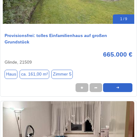
1 / 9
Provisionsfrei: tolles Einfamilienhaus auf großen
Grundstück
665.000 €
Glinde, 21509
Haus
ca. 161,00 m²
Zimmer 5
★
➦
➜