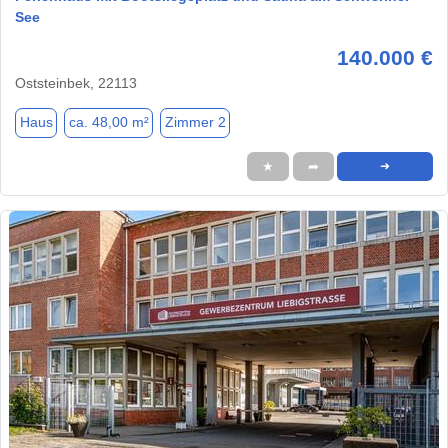
See
140.000 €
Oststeinbek, 22113
Haus
ca. 48,00 m²
Zimmer 2
★
➦
➜