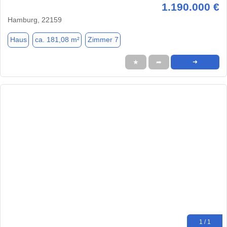
1.190.000 €
Hamburg, 22159
Haus
ca. 181,08 m²
Zimmer 7
★
➦
➜
1 / 1