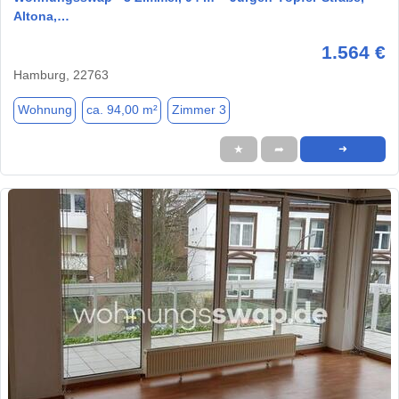
Altona,…
1.564 €
Hamburg, 22763
Wohnung
ca. 94,00 m²
Zimmer 3
★
➦
➜