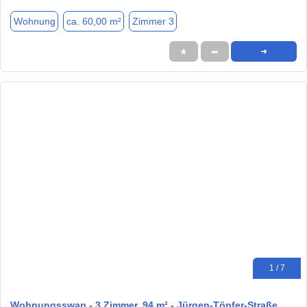
Wohnung
ca. 60,00 m²
Zimmer 3
★
➦
➜
1 / 7
Wohnungsswap - 3 Zimmer, 94 m² - Jürgen-Töpfer-Straße,