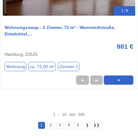
1 / 8
Wohnungsswap - 2 Zimmer, 72 m² - Warnstedtstraße,
Eimsbüttel,…
981 €
Hamburg, 22525
Wohnung
ca. 72,00 m²
Zimmer 2
★
➦
➜
1 - 10 von 500
1
2
3
4
5
❯
❯❯