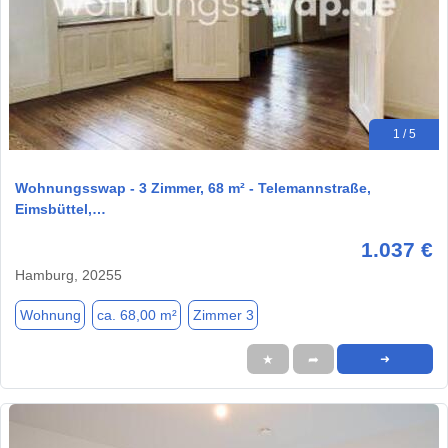
1 / 5
Wohnungsswap - 3 Zimmer, 68 m² - Telemannstraße,
Eimsbüttel,…
1.037 €
Hamburg, 20255
Wohnung
ca. 68,00 m²
Zimmer 3
★
➦
➜