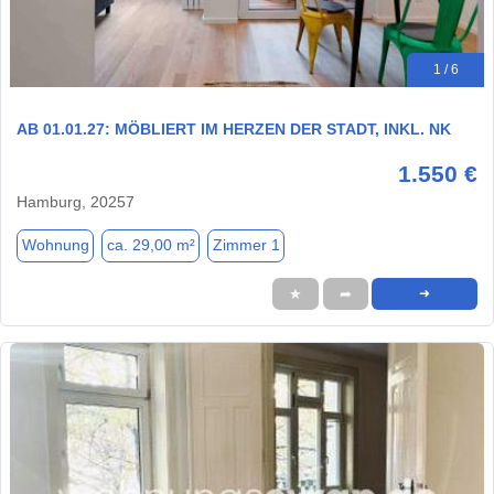
1 / 6
AB 01.01.27: MÖBLIERT IM HERZEN DER STADT, INKL. NK
1.550 €
Hamburg, 20257
Wohnung
ca. 29,00 m²
Zimmer 1
★
➦
➜