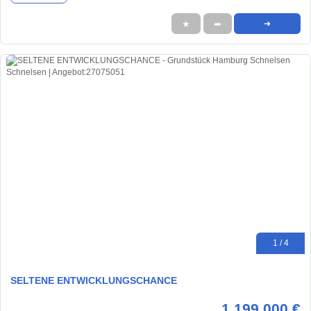
★
➦
➜
1 / 4
SELTENE ENTWICKLUNGSCHANCE
1.199.000 €