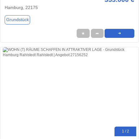
Hamburg, 22175
Grundstück
★
➦
➜
1 / 2