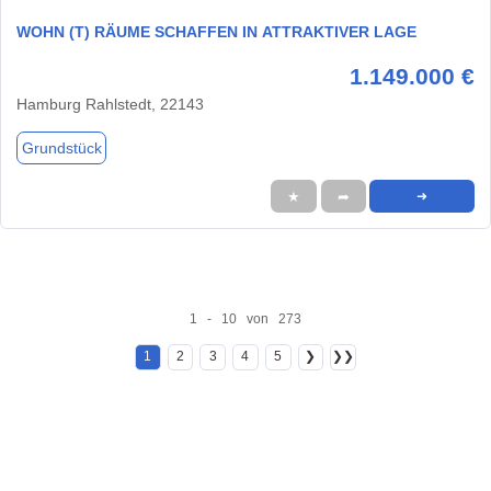
WOHN (T) RÄUME SCHAFFEN IN ATTRAKTIVER LAGE
1.149.000 €
Hamburg Rahlstedt, 22143
Grundstück
★
➦
➜
1 - 10 von 273
1
2
3
4
5
❯
❯❯