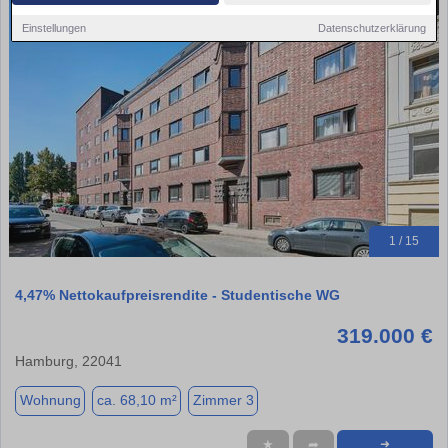
Einstellungen
Datenschutzerklärung
1 / 15
4,47% Nettokaufpreisrendite - Studentische WG
319.000 €
Hamburg, 22041
Wohnung
ca. 68,10 m²
Zimmer 3
★
➦
➜