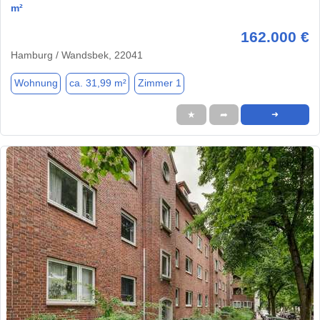
m²
162.000 €
Hamburg / Wandsbek, 22041
Wohnung
ca. 31,99 m²
Zimmer 1
★
➦
➜