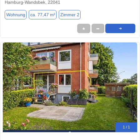
Hamburg-Wandsbek, 22041
Wohnung
ca. 77,47 m²
Zimmer 2
★
➦
➜
1 / 1