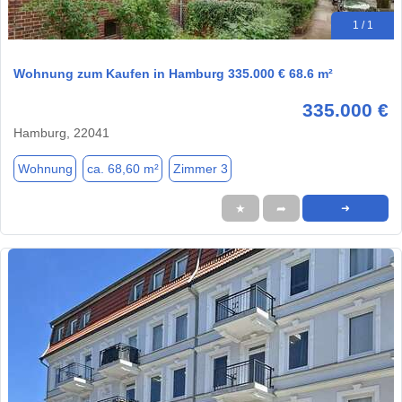
1 / 1
Wohnung zum Kaufen in Hamburg 335.000 € 68.6 m²
335.000 €
Hamburg, 22041
Wohnung
ca. 68,60 m²
Zimmer 3
★
➦
➜