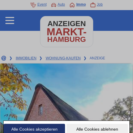
Event
Auto
Immo
Job
ANZEIGEN
MARKT-
HAMBURG
❯
IMMOBILIEN
❯
WOHNUNG-KAUFEN
❯
ANZEIGE
Alle Cookies akzeptieren
Alle Cookies ablehnen