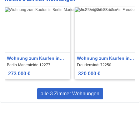
Wohnung zum Kaufen in
Wohnung zum Kaufen in
Berlin-Marienfelde 273.000
Freudenstadt 320.000 €
Berlin-Marienfelde 12277
Freudenstadt 72250
€ 83.62 m²
128.89 m²
273.000 €
320.000 €
alle 3 Zimmer Wohnungen