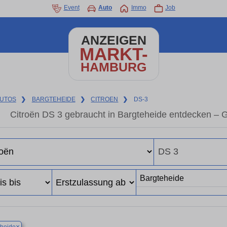
Event
Auto
Immo
Job
ANZEIGEN
MARKT-
HAMBURG
UTOS
❯
BARGTEHEIDE
❯
CITROEN
❯
DS-3
Citroën DS 3 gebraucht in Bargteheide entdecken – 
×