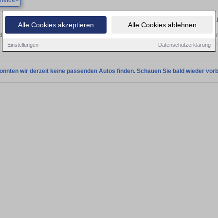
eheide
Finden Sie in Bargteheide Ihren gebra
Alle Cookies akzeptieren
Alle Cookies ablehnen
hen Sie in Bargteheide einen Citroën DS 3 Gebrauchtwagen? Entdecken Sie gebr
Preisklassen von privat und vom
Einstellungen
Datenschutzerklärung
onnten wir derzeit keine passenden Autos finden. Schauen Sie bald wieder vorb