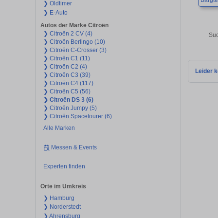
Bargt
❯ Oldtimer
❯ E-Auto
Autos der Marke Citroën
❯ Citroën 2 CV (4)
Suc
❯ Citroën Berlingo (10)
❯ Citroën C-Crosser (3)
❯ Citroën C1 (11)
❯ Citroën C2 (4)
Leider k
❯ Citroën C3 (39)
❯ Citroën C4 (117)
❯ Citroën C5 (56)
❯ Citroën DS 3 (6)
❯ Citroën Jumpy (5)
❯ Citroën Spacetourer (6)
Alle Marken
Messen & Events
Experten finden
Orte im Umkreis
❯ Hamburg
❯ Norderstedt
❯ Ahrensburg