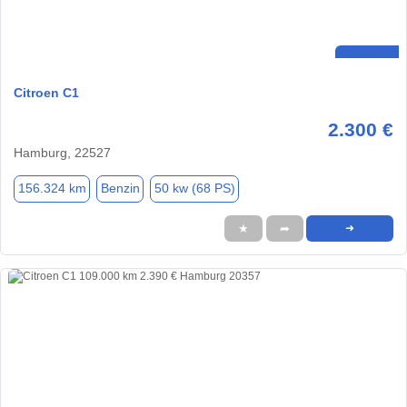
Citroen C1
2.300 €
Hamburg, 22527
156.324 km
Benzin
50 kw (68 PS)
★
➦
➜