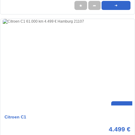
★
➦
➜
Citroen C1
4.499 €