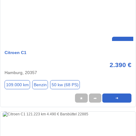
Citroen C1
2.390 €
Hamburg, 20357
109.000 km
Benzin
50 kw (68 PS)
★
➦
➜