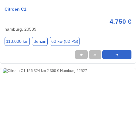
Citroen C1
4.750 €
hamburg, 20539
113.000 km
Benzin
60 kw (82 PS)
★
➦
➜