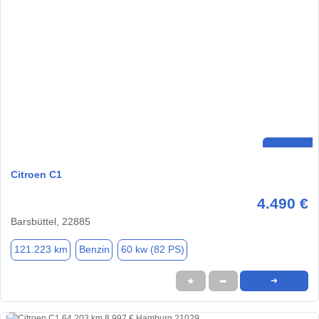
Citroen C1
4.490 €
Barsbüttel, 22885
121.223 km
Benzin
60 kw (82 PS)
★
➦
➜