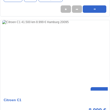
★
➦
➜
Citroen C1
8.999 €