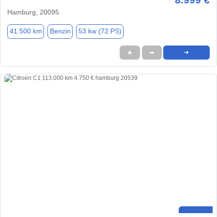
Hamburg, 20095
41.500 km
Benzin
53 kw (72 PS)
★
➦
➜