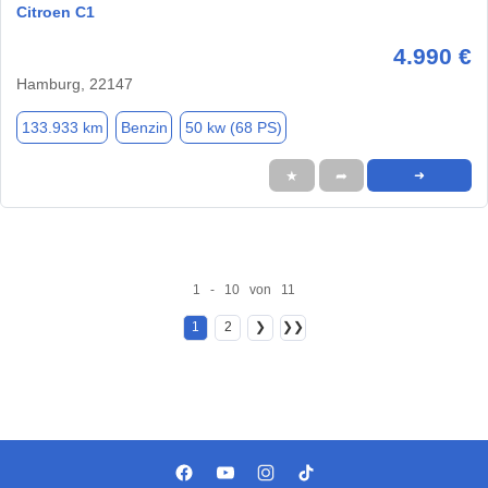
Citroen C1
4.990 €
Hamburg, 22147
133.933 km
Benzin
50 kw (68 PS)
★
➦
➜
1 - 10 von 11
1
2
❯
❯❯