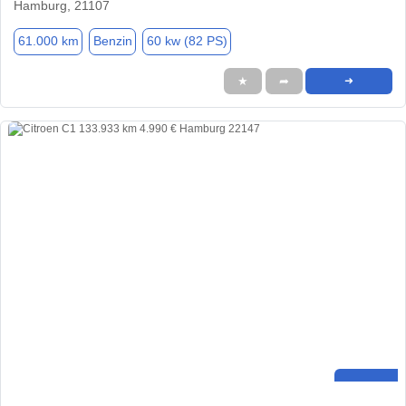
Hamburg, 21107
61.000 km
Benzin
60 kw (82 PS)
★
➦
➜