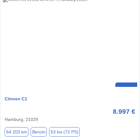
Citroen C1
8.997 €
Hamburg, 21029
64.203 km
Benzin
53 kw (72 PS)