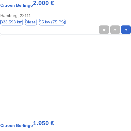
2.000 €
Citroen Berlingo
Hamburg, 22111
333.593 km
Diesel
55 kw (75 PS)
★
➦
➜
1.950 €
Citroen Berlingo