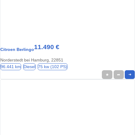
11.490 €
Citroen Berlingo
Norderstedt bei Hamburg, 22851
96.441 km
Diesel
75 kw (102 PS)
★
➦
➜