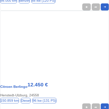
98.000 km
Benzin
88 kw (120 PS)
★
➦
➜
12.450 €
Citroen Berlingo
Henstedt-Ulzburg­­­, 24558
150.859 km
Diesel
96 kw (131 PS)
★
➦
➜