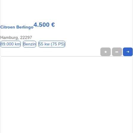
4.500 €
Citroen Berlingo
Hamburg, 22297
89.000 km
Benzin
55 kw (75 PS)
★
➦
➜