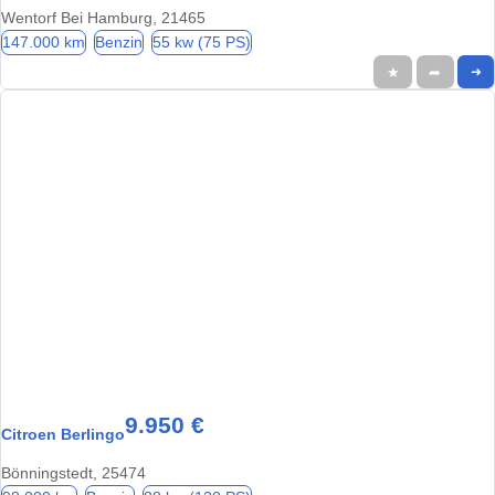
Wentorf Bei Hamburg, 21465
147.000 km
Benzin
55 kw (75 PS)
★
➦
➜
9.950 €
Citroen Berlingo
Bönningstedt, 25474