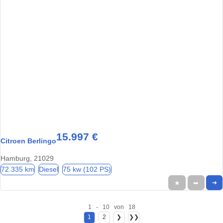
15.997 €
Citroen Berlingo
Hamburg, 21029
72.335 km
Diesel
75 kw (102 PS)
★
➦
➜
1 - 10 von 18
1
2
❯
❯❯