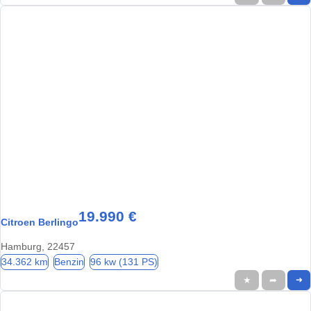
19.990 €
Citroen Berlingo
Hamburg, 22457
34.362 km
Benzin
96 kw (131 PS)
★
➦
➜