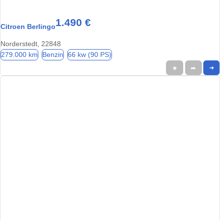
1.490 €
Citroen Berlingo
Norderstedt, 22848
279.000 km
Benzin
66 kw (90 PS)
★
➦
➜