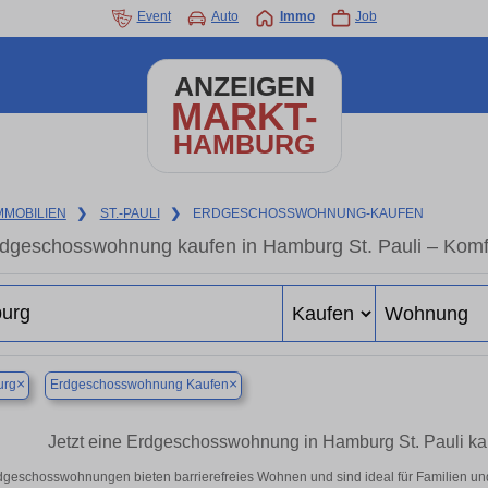
Event
Auto
Immo
Job
ANZEIGEN
MARKT-
HAMBURG
MMOBILIEN
❯
ST.-PAULI
❯
ERDGESCHOSSWOHNUNG-KAUFEN
dgeschosswohnung kaufen in Hamburg St. Pauli – Komfo
×
×
rg
Erdgeschosswohnung Kaufen
Jetzt eine Erdgeschosswohnung in Hamburg St. Pauli kauf
dgeschosswohnungen bieten barrierefreies Wohnen und sind ideal für Familien un