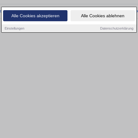
onnten wir derzeit keine passenden Objekte finden. Schauen Sie bald wieder vo
Alle Cookies akzeptieren
Alle Cookies ablehnen
Einstellungen
Datenschutzerklärung