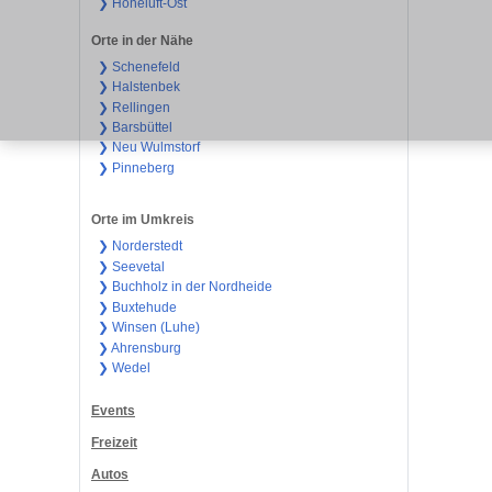
❯ Hoheluft-Ost
Orte in der Nähe
❯ Schenefeld
❯ Halstenbek
❯ Rellingen
❯ Barsbüttel
❯ Neu Wulmstorf
❯ Pinneberg
Orte im Umkreis
❯ Norderstedt
❯ Seevetal
❯ Buchholz in der Nordheide
❯ Buxtehude
❯ Winsen (Luhe)
❯ Ahrensburg
❯ Wedel
Events
Freizeit
Autos