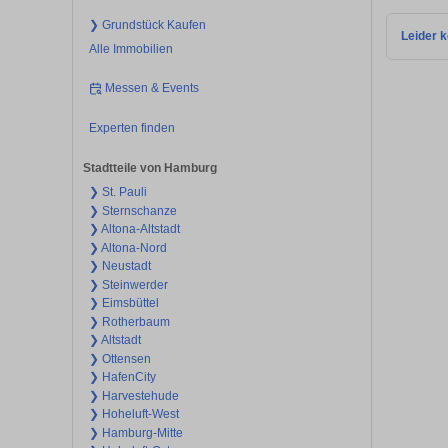
❯ Grundstück Kaufen
Leider k
Alle Immobilien
Messen & Events
Experten finden
Stadtteile von Hamburg
❯ St. Pauli
❯ Sternschanze
❯ Altona-Altstadt
❯ Altona-Nord
❯ Neustadt
❯ Steinwerder
❯ Eimsbüttel
❯ Rotherbaum
❯ Altstadt
❯ Ottensen
❯ HafenCity
❯ Harvestehude
❯ Hoheluft-West
❯ Hamburg-Mitte