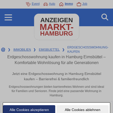
Event
Auto
Immo
Job
ANZEIGEN
MARKT-
HAMBURG
ERDGESCHOSSWOHNUNG-
❯
IMMOBILIEN
❯
EIMSBUETTEL
❯
KAUFEN
Erdgeschosswohnung kaufen in Hamburg Eimsbüttel –
Komfortable Wohnlösung für alle Generationen
Jetzt eine Erdgeschosswohnung in Hamburg Eimsbüttel
kaufen – Barrierefrei & familienfreundlich
Erdgeschosswohnungen bieten barrierefreies Wohnen und sind ideal
für Familien und Senioren. Finde jetzt eine passende Wohnung in
Hamburg.
Leider konnten wir derzeit keine passenden Objekte finden. Schauen Sie
Alle Cookies akzeptieren
Alle Cookies ablehnen
bald wieder vorbei!