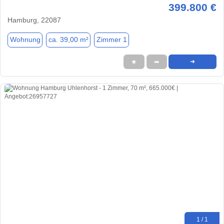
399.800 €
Hamburg, 22087
Wohnung
ca. 39,00 m²
Zimmer 1
★
➦
➜
1 / 1