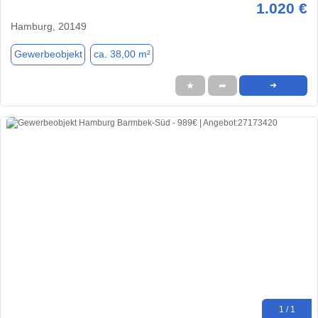
1.020 €
Hamburg, 20149
Gewerbeobjekt
ca. 38,00 m²
★
➦
➜
1 / 1