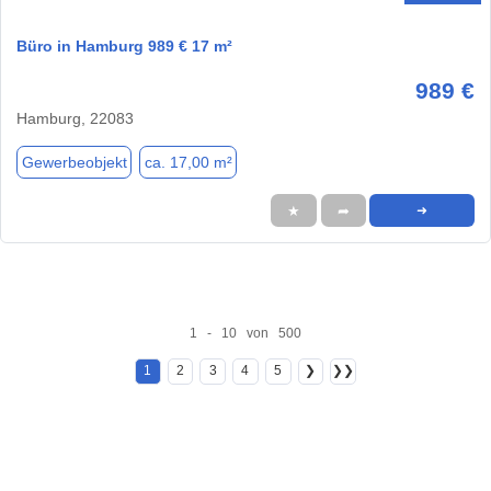
Büro in Hamburg 989 € 17 m²
989 €
Hamburg, 22083
Gewerbeobjekt
ca. 17,00 m²
★
➦
➜
1 - 10 von 500
1
2
3
4
5
❯
❯❯