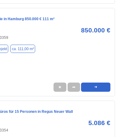
e in Hamburg 850.000 € 111 m²
850.000 €
20359
jekt
ca. 111,00 m²
★
➦
➜
ros für 15 Personen in Regus Neuer Wall
5.086 €
20354