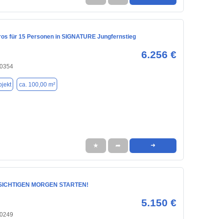
ros für 15 Personen in SIGNATURE Jungfernstieg
6.256 €
20354
jekt
ca. 100,00 m²
★
➦
➜
SICHTIGEN MORGEN STARTEN!
5.150 €
20249