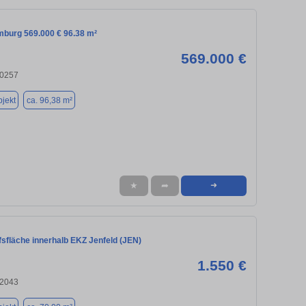
mburg 569.000 € 96.38 m²
569.000 €
20257
jekt
ca. 96,38 m²
★
➦
➜
fsfläche innerhalb EKZ Jenfeld (JEN)
1.550 €
22043