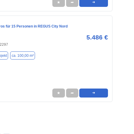
★
➦
➜
ros für 15 Personen in REGUS City Nord
5.486 €
22297
jekt
ca. 100,00 m²
★
➦
➜