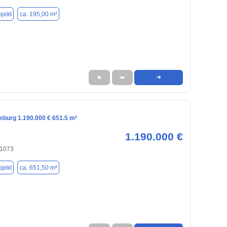
jekt
ca. 195,00 m²
★
➦
➜
mburg 1.190.000 € 651.5 m²
1.190.000 €
21073
jekt
ca. 651,50 m²