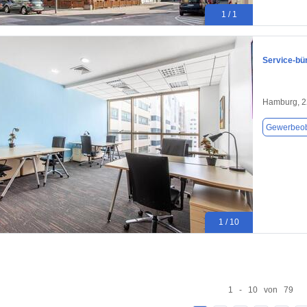
1 / 1
Service-bü
Hamburg, 
Gewerbeob
1 / 10
1 - 10 von 79