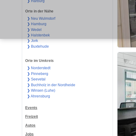
❯ Harburg
Orte in der Nähe
❯ Neu Wulmstorf
❯ Hamburg
❯ Wedel
❯ Halstenbek
❯ Jork
❯ Buxtehude
Orte im Umkreis
❯ Norderstedt
❯ Pinneberg
❯ Seevetal
❯ Buchholz in der Nordheide
❯ Winsen (Luhe)
❯ Ahrensburg
Events
Freizeit
Autos
Jobs