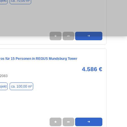
jekt
ca. 70,00 m²
★
➦
➜
ros für 15 Personen in REGUS Mundsburg Tower
4.586 €
22083
jekt
ca. 100,00 m²
★
➦
➜