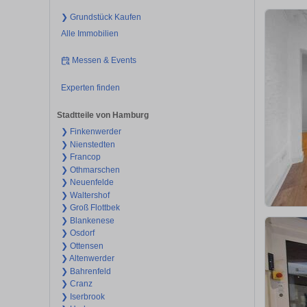
❯ Grundstück Kaufen
Alle Immobilien
Messen & Events
Experten finden
Stadtteile von Hamburg
❯ Finkenwerder
❯ Nienstedten
❯ Francop
❯ Othmarschen
❯ Neuenfelde
❯ Waltershof
❯ Groß Flottbek
❯ Blankenese
❯ Osdorf
❯ Ottensen
❯ Altenwerder
❯ Bahrenfeld
❯ Cranz
❯ Iserbrook