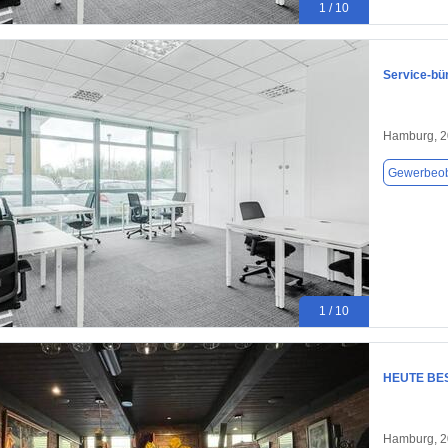
1 / 10
Service-bü
Hamburg, 
Gewerbeob
1 / 10
HEUTE BE
Hamburg, 