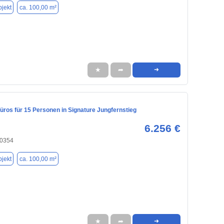
jekt
ca. 100,00 m²
★
➦
➜
ros für 15 Personen in Signature Jungfernstieg
6.256 €
20354
jekt
ca. 100,00 m²
★
➦
➜