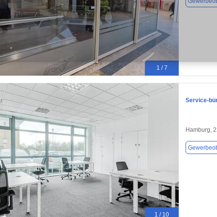
Gewerbeob
1 / 7
Service-bü
Hamburg, 
Gewerbeob
1 / 10