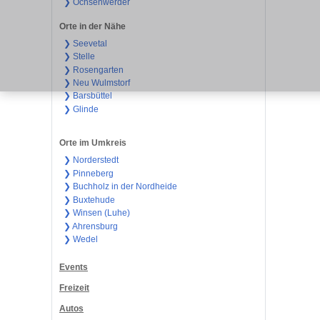
❯ Ochsenwerder
Orte in der Nähe
❯ Seevetal
❯ Stelle
❯ Rosengarten
❯ Neu Wulmstorf
❯ Barsbüttel
❯ Glinde
Orte im Umkreis
❯ Norderstedt
❯ Pinneberg
❯ Buchholz in der Nordheide
❯ Buxtehude
❯ Winsen (Luhe)
❯ Ahrensburg
❯ Wedel
Events
Freizeit
Autos