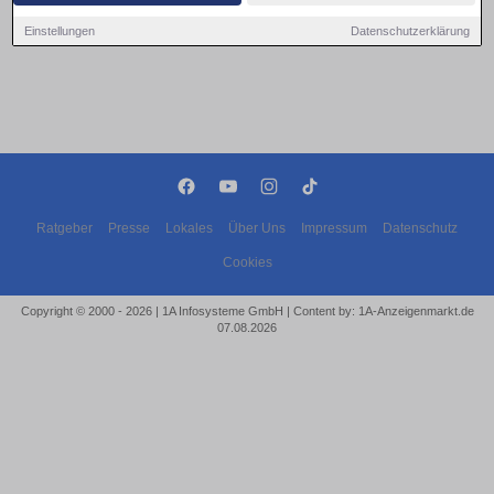
Einstellungen
Datenschutzerklärung
Ratgeber
Presse
Lokales
Über Uns
Impressum
Datenschutz
Cookies
Copyright © 2000 - 2026 | 1A Infosysteme GmbH | Content by: 1A-Anzeigenmarkt.de
07.08.2026