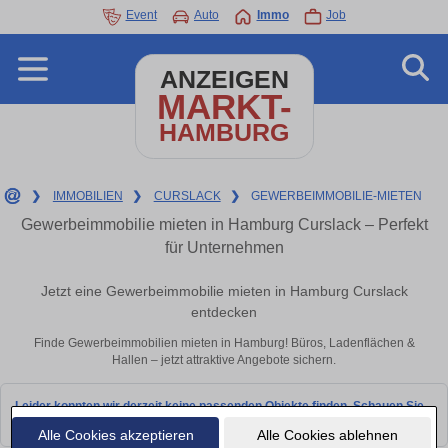
Event
Auto
Immo
Job
ANZEIGEN
MARKT-
HAMBURG
❯
IMMOBILIEN
❯
CURSLACK
❯
GEWERBEIMMOBILIE-MIETEN
Gewerbeimmobilie mieten in Hamburg Curslack – Perfekt
für Unternehmen
Jetzt eine Gewerbeimmobilie mieten in Hamburg Curslack
entdecken
Finde Gewerbeimmobilien mieten in Hamburg! Büros, Ladenflächen &
Hallen – jetzt attraktive Angebote sichern.
Leider konnten wir derzeit keine passenden Objekte finden. Schauen Sie
bald wieder vorbei!
Alle Cookies akzeptieren
Alle Cookies ablehnen