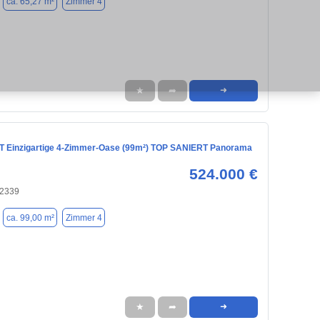
ca. 65,27 m²
Zimmer 4
★
➦
➜
 Einzigartige 4-Zimmer-Oase (99m²) TOP SANIERT Panorama
524.000 €
22339
ca. 99,00 m²
Zimmer 4
★
➦
➜