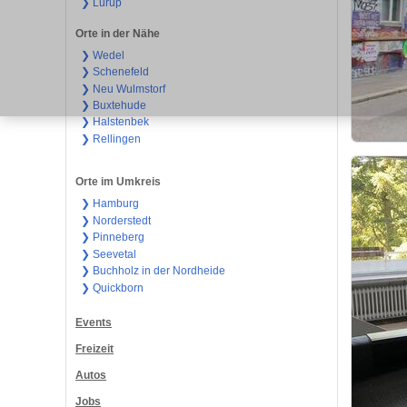
❯ Lurup
Orte in der Nähe
❯ Wedel
❯ Schenefeld
❯ Neu Wulmstorf
❯ Buxtehude
❯ Halstenbek
❯ Rellingen
Orte im Umkreis
❯ Hamburg
❯ Norderstedt
❯ Pinneberg
❯ Seevetal
❯ Buchholz in der Nordheide
❯ Quickborn
Events
Freizeit
Autos
Jobs