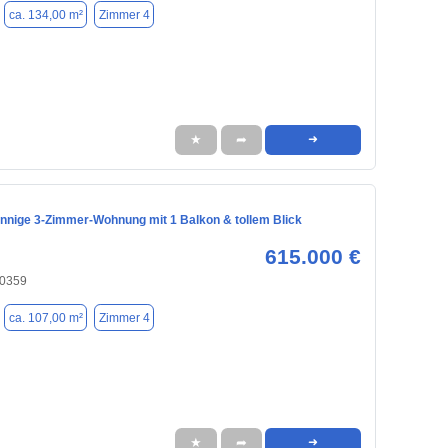
ca. 134,00 m²
Zimmer 4
★
➦
➜
Sonnige 3-Zimmer-Wohnung mit 1 Balkon & tollem Blick
615.000 €
20359
ca. 107,00 m²
Zimmer 4
★
➦
➜