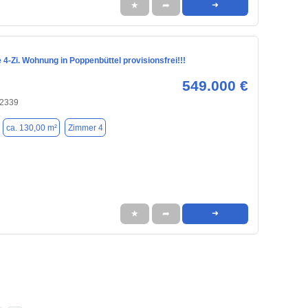
★
➦
➜
e 4-Zi. Wohnung in Poppenbüttel provisionsfrei!!!
549.000 €
22339
ca. 130,00 m²
Zimmer 4
★
➦
➜