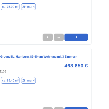
ca. 75,00 m²
Zimmer 4
★
➦
➜
Greenville, Hamburg, 89,40 qm Wohnung mit 3 Zimmern
468.650 €
1109
ca. 89,40 m²
Zimmer 4