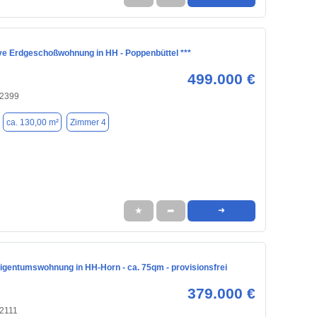
ive Erdgeschoßwohnung in HH - Poppenbüttel ***
499.000 €
22399
ca. 130,00 m²
Zimmer 4
★
➦
➜
igentumswohnung in HH-Horn - ca. 75qm - provisionsfrei
379.000 €
2111