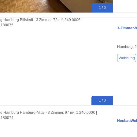
1 / 6
3-Zimmer-W
Hamburg, 2
Wohnung
1 / 8
NeubauWohn