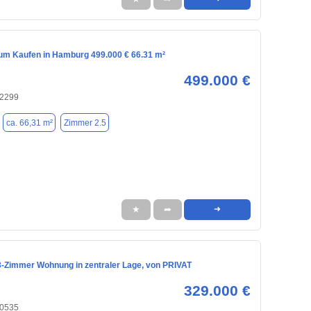
m Kaufen in Hamburg 499.000 € 66.31 m²
499.000 €
22299
ca. 66,31 m²
Zimmer 2.5
★
➦
➜
 3-Zimmer Wohnung in zentraler Lage, von PRIVAT
329.000 €
20535