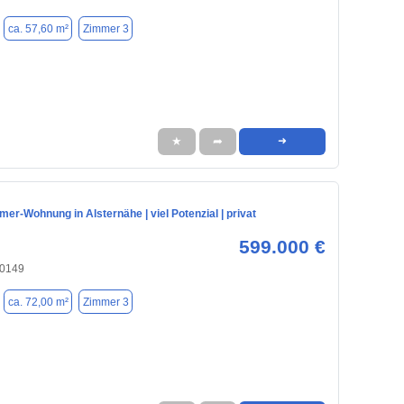
ca. 57,60 m²
Zimmer 3
★
➦
➜
mer-Wohnung in Alsternähe | viel Potenzial | privat
599.000 €
20149
ca. 72,00 m²
Zimmer 3