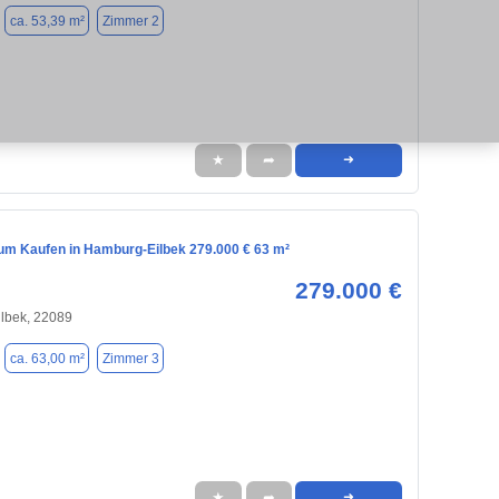
ca. 53,39 m²
Zimmer 2
★
➦
➜
m Kaufen in Hamburg-Eilbek 279.000 € 63 m²
279.000 €
lbek, 22089
ca. 63,00 m²
Zimmer 3
★
➦
➜