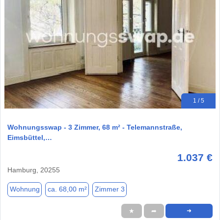
1 / 5
Wohnungsswap - 3 Zimmer, 68 m² - Telemannstraße,
Eimsbüttel,…
1.037 €
Hamburg, 20255
Wohnung
ca. 68,00 m²
Zimmer 3
★
➦
➜