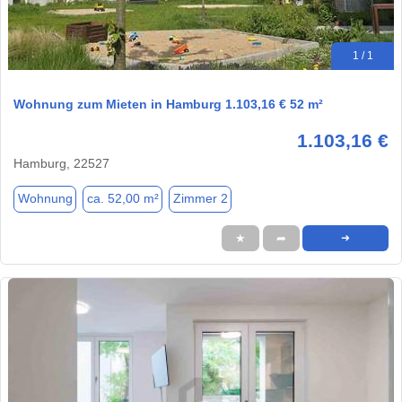
1 / 1
Wohnung zum Mieten in Hamburg 1.103,16 € 52 m²
1.103,16 €
Hamburg, 22527
Wohnung
ca. 52,00 m²
Zimmer 2
★
➦
➜