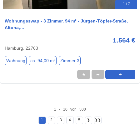
1 / 7
Wohnungsswap - 3 Zimmer, 94 m² - Jürgen-Töpfer-Straße,
Altona,…
1.564 €
Hamburg, 22763
Wohnung
ca. 94,00 m²
Zimmer 3
★
➦
➜
1 - 10 von 500
1
2
3
4
5
❯
❯❯