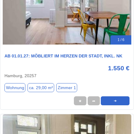
1 / 6
AB 01.01.27: MÖBLIERT IM HERZEN DER STADT, INKL. NK
1.550 €
Hamburg, 20257
Wohnung
ca. 29,00 m²
Zimmer 1
★
➦
➜