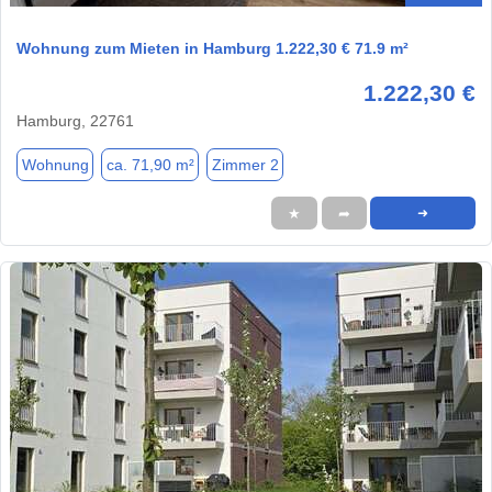
Wohnung zum Mieten in Hamburg 1.222,30 € 71.9 m²
1.222,30 €
Hamburg, 22761
Wohnung
ca. 71,90 m²
Zimmer 2
★
➦
➜