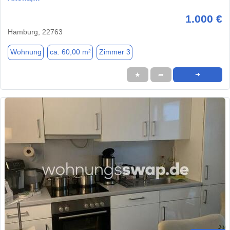
1.000 €
Hamburg, 22763
Wohnung
ca. 60,00 m²
Zimmer 3
★
➦
➜