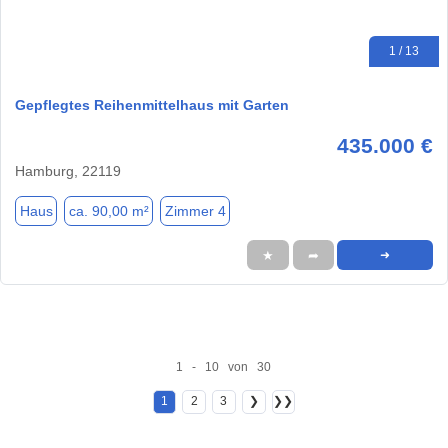
1 / 13
Gepflegtes Reihenmittelhaus mit Garten
435.000 €
Hamburg, 22119
Haus
ca. 90,00 m²
Zimmer 4
★
➦
➜
1 - 10 von 30
1
2
3
❯
❯❯