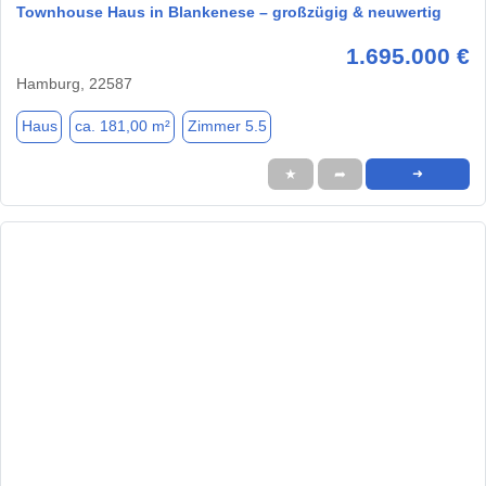
Townhouse Haus in Blankenese – großzügig & neuwertig
1.695.000 €
Hamburg, 22587
Haus
ca. 181,00 m²
Zimmer 5.5
★
➦
➜