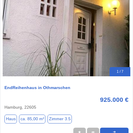
1 / 7
EndReihenhaus in Othmarschen
925.000 €
Hamburg, 22605
Haus
ca. 85,00 m²
Zimmer 3.5
★
➦
➜