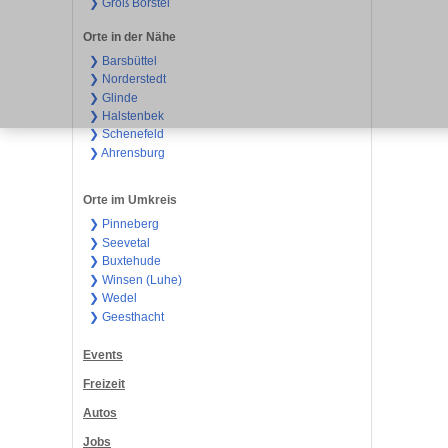
❯ Groß Borstel
Orte in der Nähe
❯ Barsbüttel
❯ Norderstedt
❯ Glinde
❯ Halstenbek
❯ Schenefeld
❯ Ahrensburg
Orte im Umkreis
❯ Pinneberg
❯ Seevetal
❯ Buxtehude
❯ Winsen (Luhe)
❯ Wedel
❯ Geesthacht
Events
Freizeit
Autos
Jobs