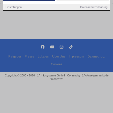
Einstellungen
Datenschutzerklärung
Ratgeber
Presse
Lokales
Über Uns
Impressum
Datenschutz
Cookies
Copyright © 2000 - 2026 | 1A Infosysteme GmbH | Content by: 1A-Anzeigenmarkt.de
06.08.2026