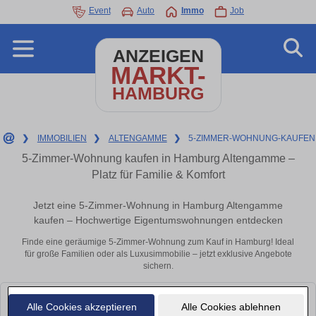
Event
Auto
Immo
Job
ANZEIGEN
MARKT-
HAMBURG
❯
IMMOBILIEN
❯
ALTENGAMME
❯
5-ZIMMER-WOHNUNG-KAUFEN
5-Zimmer-Wohnung kaufen in Hamburg Altengamme –
Platz für Familie & Komfort
Jetzt eine 5-Zimmer-Wohnung in Hamburg Altengamme
kaufen – Hochwertige Eigentumswohnungen entdecken
Finde eine geräumige 5-Zimmer-Wohnung zum Kauf in Hamburg! Ideal
für große Familien oder als Luxusimmobilie – jetzt exklusive Angebote
sichern.
Leider konnten wir derzeit keine passenden Objekte finden. Schauen Sie
Alle Cookies akzeptieren
Alle Cookies ablehnen
bald wieder vorbei!