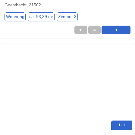
Geesthacht, 21502
Wohnung
ca. 93,39 m²
Zimmer 3
★
➦
➜
1 / 1