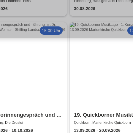
otel Lindenhof Heist
Pinneberg, Hausgemacht Pinneberg
2026
30.08.2026
15:00 Uhr
1
torinnengespräch und -
19. Quickborner Musik
ng mit Dr. Friederike
g, Die Drostei
Quickborn, Marienkirche Quickborn
ar
2026 - 10.10.2026
13.09.2026 - 20.09.2026