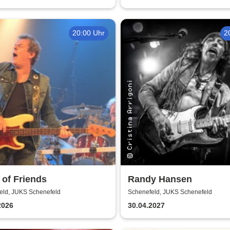
20:00 Uhr
2
of Friends
Randy Hansen
eld, JUKS Schenefeld
Schenefeld, JUKS Schenefeld
2026
30.04.2027