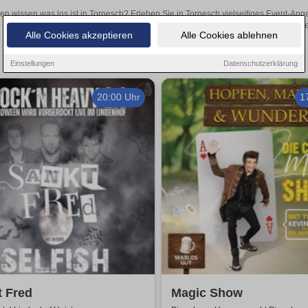
len wissen was los ist in Tornesch? Erleben Sie in Tornesch vielseitiges Event-An
oder aufregende Veranstaltungen in Tornesch – hier finde
Alle Cookies akzeptieren
Alle Cookies ablehnen
Einstellungen
Datenschutzerklärung
20:00 Uhr
1
t Fred
Magic Show