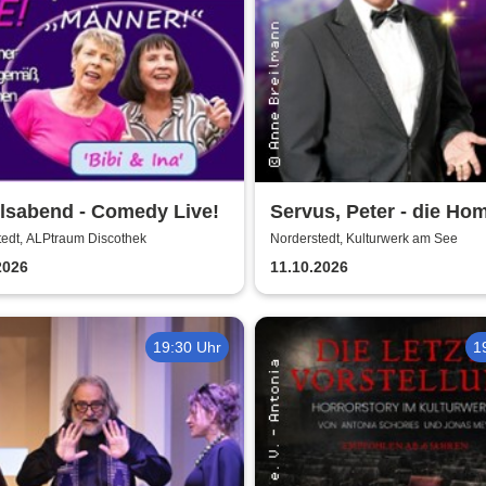
lsabend - Comedy Live!
Servus, Peter - die H
an Peter Alexander |
tedt, ALPtraum Discothek
Norderstedt, Kulturwerk am See
Kulturwerk am See
2026
11.10.2026
Norderstedt
19:30 Uhr
1