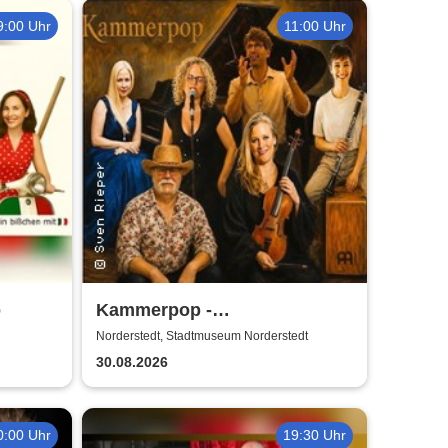
9:00 Uhr
11:00 Uhr
o
Kammerpop -
Abschlusskonzert 9.
Norderstedt, Stadtmuseum Norderstedt
Norderstedter Kunstsommer
30.08.2026
0:00 Uhr
19:30 Uhr