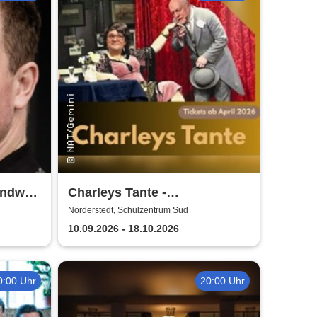
gendwas
Charleys Tante -
Komödienklassiker in Platt
Norderstedt, Schulzentrum Süd
und Hochdeutsch
10.09.2026 - 18.10.2026
0:00 Uhr
20:00 Uhr