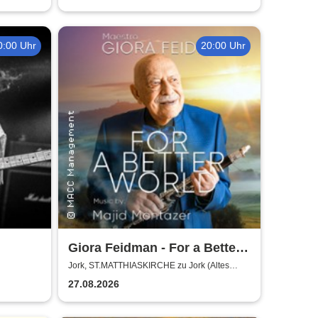
0:00 Uhr
20:00 Uhr
Giora Feidman - For a Better
World
Jork, ST.MATTHIASKIRCHE zu Jork (Altes
Land)
27.08.2026