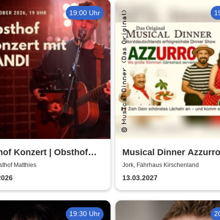
19:00 Uhr
1
of Konzert | Obsthof
Musical Dinner Azzurr
ies
sthof Matthies
Jork, Fährhaus Kirschenland
2026
13.03.2027
19:30 Uhr
2