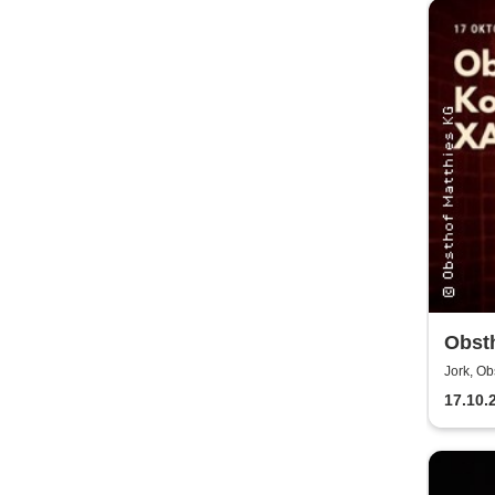
Obsth
Matth
Jork, Ob
17.10.