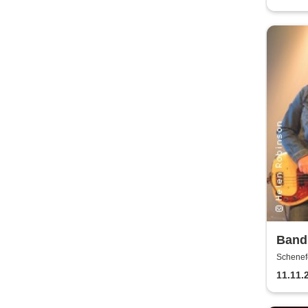
Band 
Schenef
11.11.