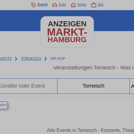
Event
Auto
Immo
Job
ANZEIGEN
MARKT-
HAMBURG
VENTS
❯
TORNESCH
❯
HIP-HOP
Veranstaltungen Tornesch - Was is
×
sch
Alle Events in Tornesch - Konzerte, The