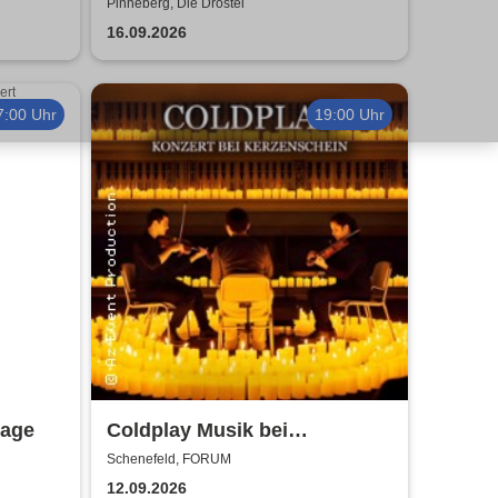
Bläserquintett Hamburg -
Pinneberg, Die Drostei
Musikalische Landschaften
16.09.2026
7:00 Uhr
19:00 Uhr
tage
Coldplay Musik bei
Kerzenschein
Schenefeld, FORUM
12.09.2026