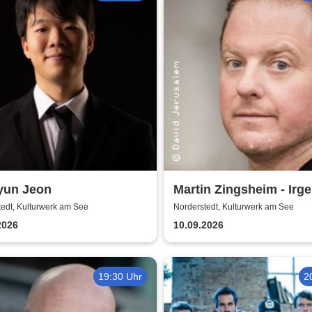
yun Jeon
Martin Zingsheim - Ir
mach ich falsch
edt, Kulturwerk am See
Norderstedt, Kulturwerk am See
2026
10.09.2026
19:30 Uhr
2