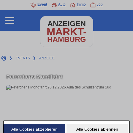
Event
Auto
Immo
Job
ANZEIGEN
MARKT-
HAMBURG
❯
EVENTS
❯
ANZEIGE
Peterchens Mondfahrt
Alle Cookies akzeptieren
Alle Cookies ablehnen