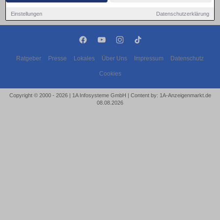
Einstellungen
Datenschutzerklärung
Ratgeber
Presse
Lokales
Über Uns
Impressum
Datenschutz
Cookies
Copyright © 2000 - 2026 | 1A Infosysteme GmbH | Content by: 1A-Anzeigenmarkt.de
08.08.2026