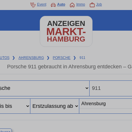
Event
Auto
Immo
Job
ANZEIGEN
MARKT-
HAMBURG
UTOS
❯
AHRENSBURG
❯
PORSCHE
❯
911
Porsche 911 gebraucht in Ahrensburg entdecken – G
×