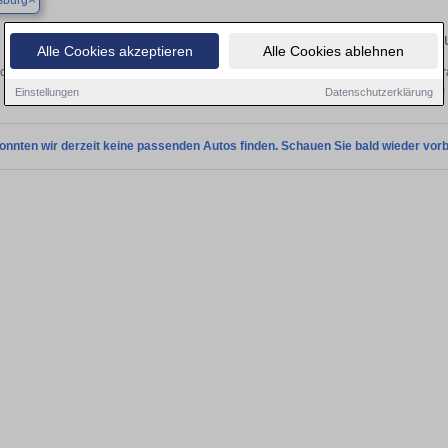
sburg
Finden Sie in Ahrensburg Ihren gebr
Alle Cookies akzeptieren
Alle Cookies ablehnen
chen Sie in Ahrensburg einen Porsche 911 Gebrauchtwagen? Entdecken Sie gebr
Preisklassen von privat und vom
Einstellungen
Datenschutzerklärung
onnten wir derzeit keine passenden Autos finden. Schauen Sie bald wieder vorb