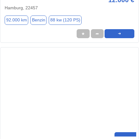
Hamburg, 22457
92.000 km
Benzin
88 kw (120 PS)
★
➦
➜