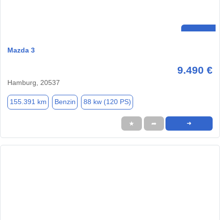
Mazda 3
9.490 €
Hamburg, 20537
155.391 km
Benzin
88 kw (120 PS)
★
➦
➜