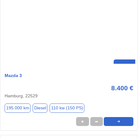
Mazda 3
8.400 €
Hamburg, 22529
195.000 km
Diesel
110 kw (150 PS)
★
➦
➜