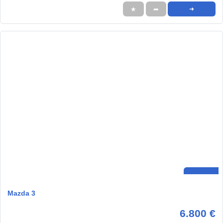
★
➦
➜
Mazda 3
6.800 €