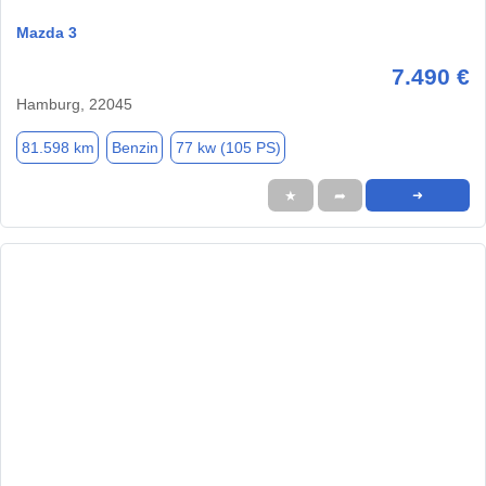
Mazda 3
7.490 €
Hamburg, 22045
81.598 km
Benzin
77 kw (105 PS)
★
➦
➜