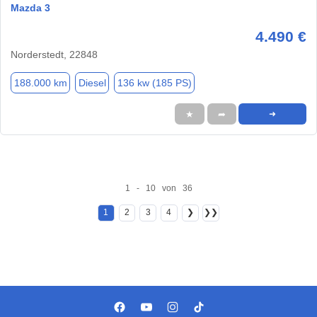
Mazda 3
4.490 €
Norderstedt, 22848
188.000 km
Diesel
136 kw (185 PS)
★
➦
➜
1 - 10 von 36
1
2
3
4
❯
❯❯