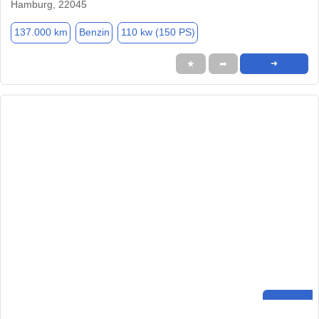
Hamburg, 22045
137.000 km
Benzin
110 kw (150 PS)
★
➦
➜