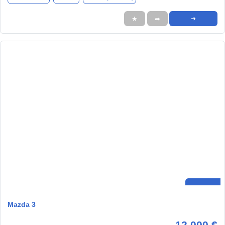
★
➦
➜
Mazda 3
12.000 €