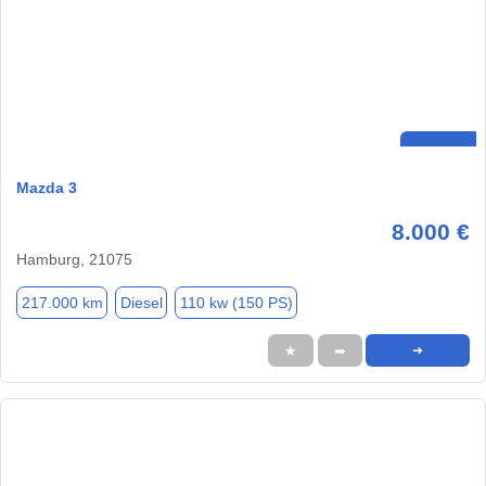
Mazda 3
8.000 €
Hamburg, 21075
217.000 km
Diesel
110 kw (150 PS)
★
➦
➜