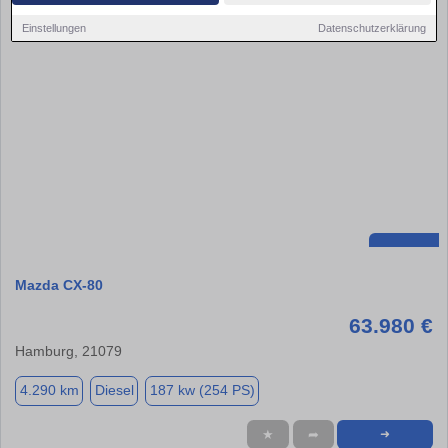
Einstellungen
Datenschutzerklärung
Mazda CX-80
63.980 €
Hamburg, 21079
4.290 km
Diesel
187 kw (254 PS)
★
➦
➜