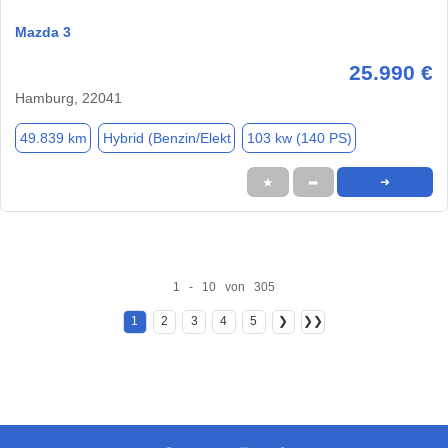
Mazda 3
25.990 €
Hamburg, 22041
49.839 km
Hybrid (Benzin/Elekt
103 kw (140 PS)
★
➦
➜
1 - 10 von 305
1
2
3
4
5
❯
❯❯