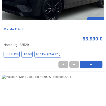
Mazda CX-60
55.990 €
Hamburg, 22529
5.000 km
Diesel
187 kw (254 PS)
★
➦
➜