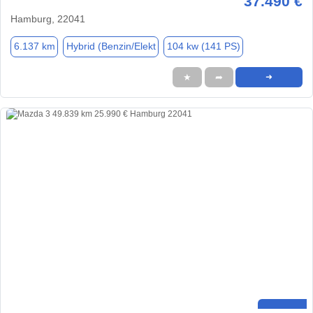
37.490 €
Hamburg, 22041
6.137 km
Hybrid (Benzin/Elekt
104 kw (141 PS)
★
➦
➜