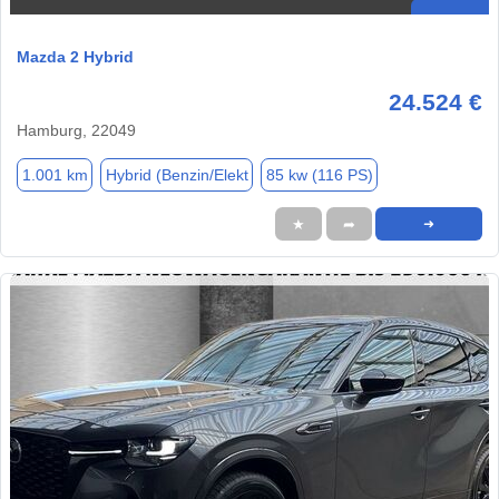
Mazda 2 Hybrid
24.524 €
Hamburg, 22049
1.001 km
Hybrid (Benzin/Elekt
85 kw (116 PS)
★
➦
➜