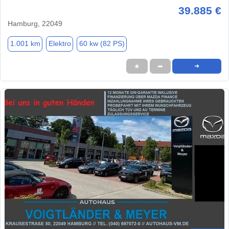
39.885 €
Hamburg, 22049
1.001 km
Elektro
60 kw (82 PS)
★
➦
➜