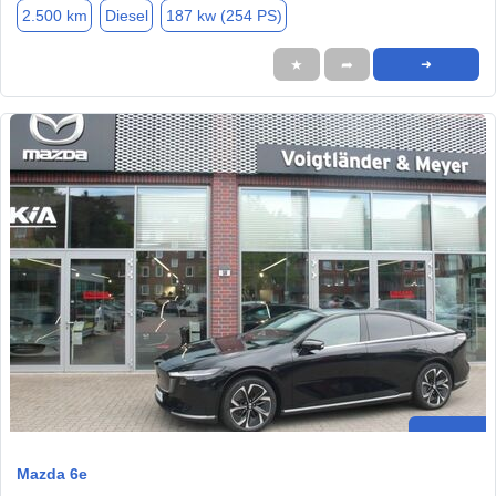
2.500 km
Diesel
187 kw (254 PS)
★
➦
➜
Mazda 6e