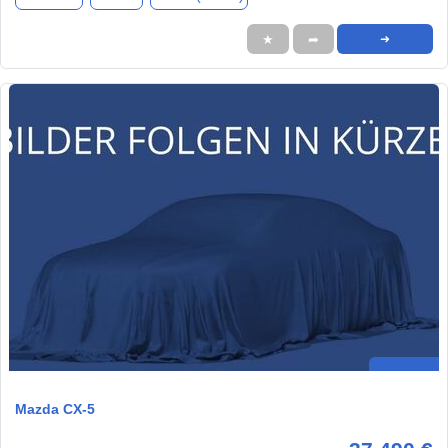
★
➦
➜
Mazda CX-5