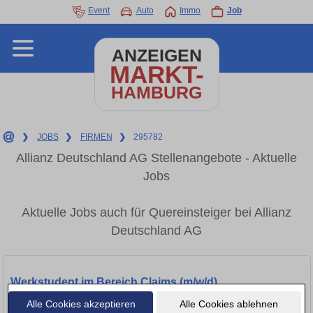
Event
Auto
Immo
Job
ANZEIGEN
MARKT-
HAMBURG
❯
JOBS
❯
FIRMEN
❯
295782
Allianz Deutschland AG Stellenangebote - Aktuelle
Jobs
Aktuelle Jobs auch für Quereinsteiger bei Allianz
Deutschland AG
Werkstudent im Bereich Claims (m/w/d)
Alle Cookies akzeptieren
Alle Cookies ablehnen
Hamburg, 20038