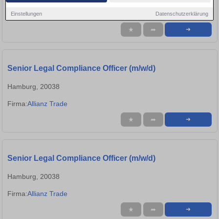
Firma:
Allianz Trade Einstellende
Einstellungen
Datenschutzerklärung
★
➦
➜
Senior Legal Compliance Officer (m/w/d)
Hamburg, 20038
Firma:
Allianz Trade
★
➦
➜
Senior Legal Compliance Officer (m/w/d)
Hamburg, 20038
Firma:
Allianz Trade
★
➦
➜