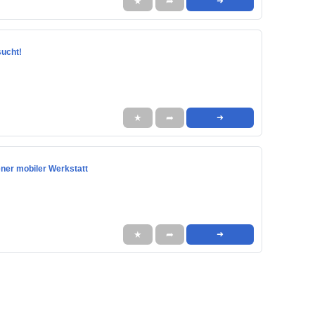
★
➦
➜
sucht!
★
➦
➜
ener mobiler Werkstatt
★
➦
➜