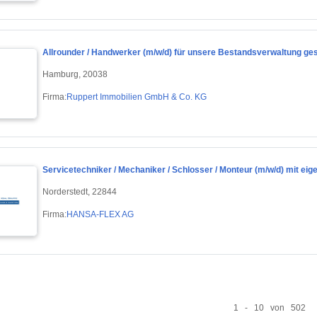
Allrounder / Handwerker (m/w/d) für unsere Bestandsverwaltung ge
Hamburg, 20038
Firma:
Ruppert Immobilien GmbH & Co. KG
Servicetechniker / Mechaniker / Schlosser / Monteur (m/w/d) mit eig
Norderstedt, 22844
Firma:
HANSA-FLEX AG
1 - 10 von 502