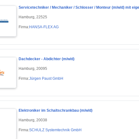
Servicetechniker / Mechaniker / Schlosser / Monteur (m/w/d) mit eig
Hamburg, 22525
Firma:
HANSA-FLEX AG
Dachdecker - Abdichter (m/w/d)
Hamburg, 20095
Firma:
Jürgen Paust GmbH
Elektroniker im Schaltschrankbau (m/w/d)
Hamburg, 20038
Firma:
SCHULZ Systemtechnik GmbH