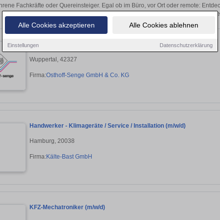
hrene Fachkräfte oder Quereinsteiger. Egal ob im Büro, vor Ort oder remote: Entd
sich direkt auf passende Handwerker-Ste
Alle Cookies akzeptieren
Alle Cookies ablehnen
Servicetechniker / Inbetriebnahme Techniker (m/w/d)
Einstellungen
Datenschutzerklärung
Wuppertal, 42327
Firma:
Osthoff-Senge GmbH & Co. KG
Handwerker - Klimageräte / Service / Installation (m/w/d)
Hamburg, 20038
Firma:
Kälte-Bast GmbH
KFZ-Mechatroniker (m/w/d)