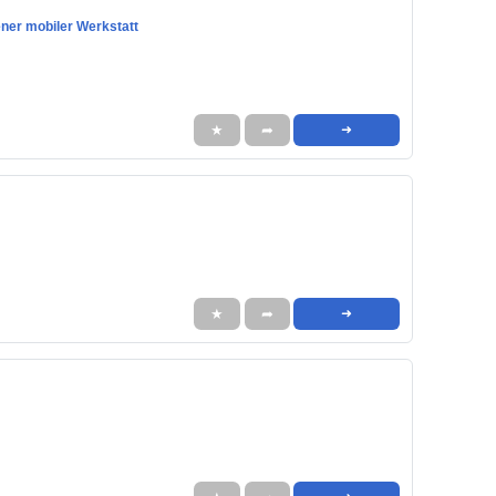
ener mobiler Werkstatt
★
➦
➜
★
➦
➜