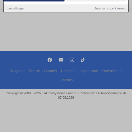
bald wieder vorbei!
Einstellungen
Datenschutzerklärung
Ratgeber
Presse
Lokales
Über Uns
Impressum
Datenschutz
Cookies
Copyright © 2000 - 2026 | 1A Infosysteme GmbH | Content by: 1A-Anzeigenmarkt.de
07.08.2026