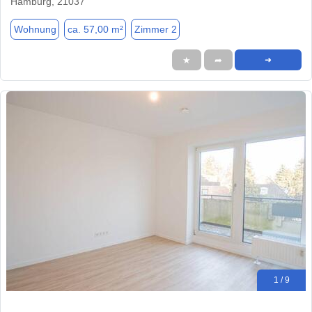
Hamburg, 21037
Wohnung
ca. 57,00 m²
Zimmer 2
★
➦
➜
1 / 9