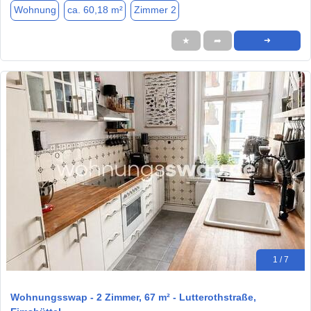
Wohnung
ca. 60,18 m²
Zimmer 2
★
➦
➜
1 / 7
Wohnungsswap - 2 Zimmer, 67 m² - Lutterothstraße,