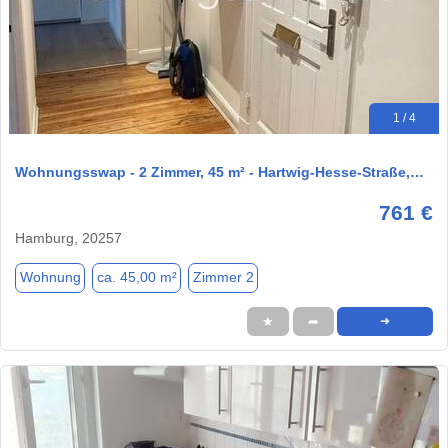
1 / 4
Wohnungsswap - 2 Zimmer, 45 m² - Hartwig-Hesse-Straße,…
761 €
Hamburg, 20257
Wohnung
ca. 45,00 m²
Zimmer 2
★
➦
➜