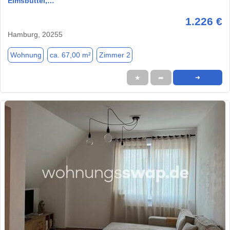
Eimsbüttel,…
1.226 €
Hamburg, 20255
Wohnung
ca. 67,00 m²
Zimmer 2
★
➦
➜