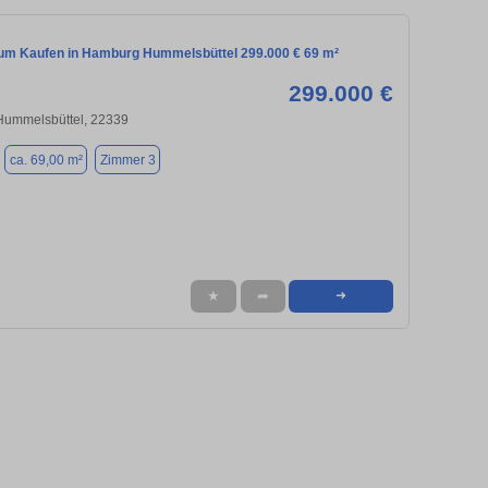
m Kaufen in Hamburg Hummelsbüttel 299.000 € 69 m²
299.000 €
Hummelsbüttel, 22339
ca. 69,00 m²
Zimmer 3
★
➦
➜