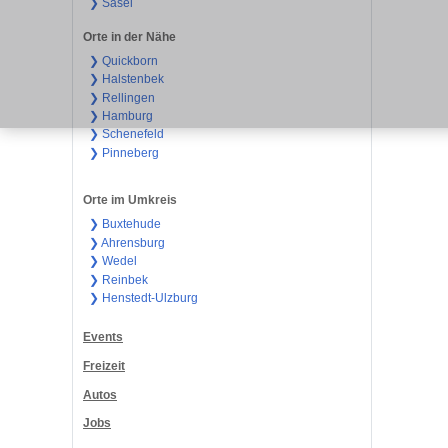
❯ Sasel
Orte in der Nähe
❯ Quickborn
❯ Halstenbek
❯ Rellingen
❯ Hamburg
❯ Schenefeld
❯ Pinneberg
Orte im Umkreis
❯ Buxtehude
❯ Ahrensburg
❯ Wedel
❯ Reinbek
❯ Henstedt-Ulzburg
Events
Freizeit
Autos
Jobs