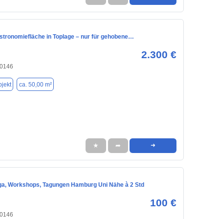
astronomiefläche in Toplage – nur für gehobene…
2.300 €
20146
jekt
ca. 50,00 m²
★
➦
➜
ga, Workshops, Tagungen Hamburg Uni Nähe à 2 Std
100 €
20146