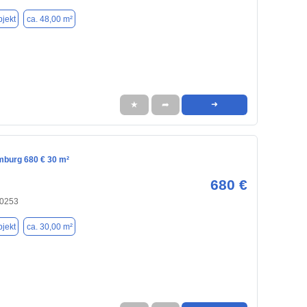
jekt
ca. 48,00 m²
★
➦
➜
mburg 680 € 30 m²
680 €
20253
jekt
ca. 30,00 m²