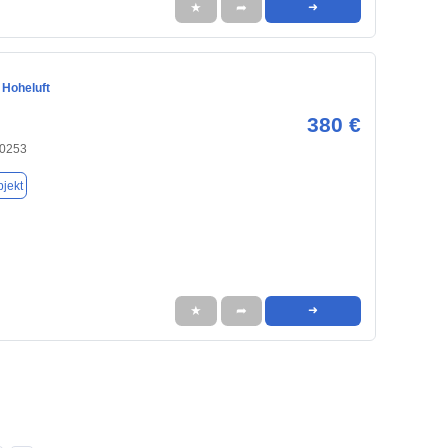
★
➦
➜
n Hoheluft
380 €
20253
jekt
★
➦
➜