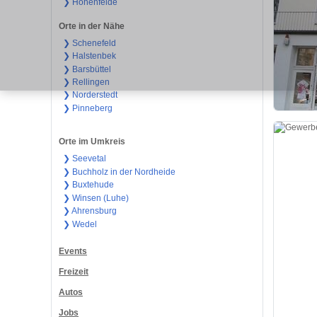
❯ Hohenfelde
Orte in der Nähe
❯ Schenefeld
❯ Halstenbek
❯ Barsbüttel
❯ Rellingen
❯ Norderstedt
❯ Pinneberg
Orte im Umkreis
❯ Seevetal
❯ Buchholz in der Nordheide
❯ Buxtehude
❯ Winsen (Luhe)
❯ Ahrensburg
❯ Wedel
Events
Freizeit
Autos
Jobs