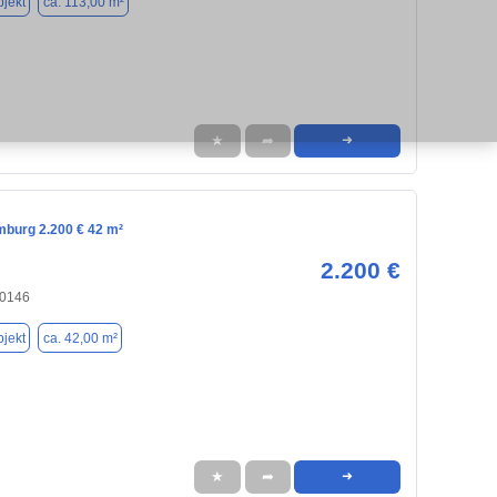
jekt
ca. 113,00 m²
★
➦
➜
mburg 2.200 € 42 m²
2.200 €
20146
jekt
ca. 42,00 m²
★
➦
➜