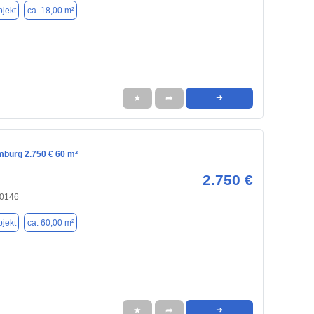
jekt
ca. 18,00 m²
★
➦
➜
mburg 2.750 € 60 m²
2.750 €
20146
jekt
ca. 60,00 m²
★
➦
➜