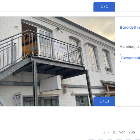
1 / 1
Büroidyll i
Hamburg, 
Gewerbeob
1 / 13
1 - 10 von 236