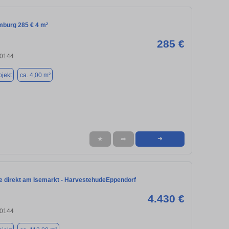
mburg 285 € 4 m²
285 €
20144
jekt
ca. 4,00 m²
★
➦
➜
e direkt am Isemarkt - HarvestehudeEppendorf
4.430 €
20144