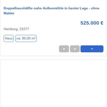
Doppelhaushälfte nahe Außenmühle in bester Lage - ohne
Makler
525.000 €
Hamburg, 21077
Haus
ca. 90,00 m²
★
➦
➜