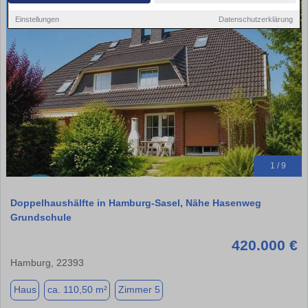
Einstellungen
Datenschutzerklärung
1 / 9
Doppelhaushälfte in Hamburg-Sasel, Nähe Hasenweg
Grundschule
420.000 €
Hamburg, 22393
Haus
ca. 110,50 m²
Zimmer 5