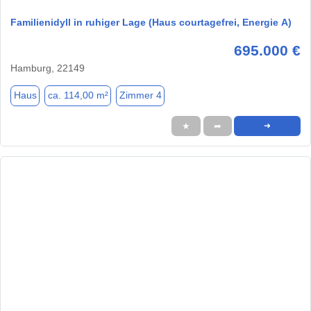
Familienidyll in ruhiger Lage (Haus courtagefrei, Energie A)
695.000 €
Hamburg, 22149
Haus
ca. 114,00 m²
Zimmer 4
★
➦
➜