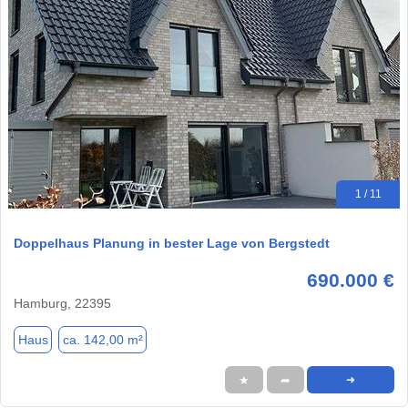
1 / 11
Doppelhaus Planung in bester Lage von Bergstedt
690.000 €
Hamburg, 22395
Haus
ca. 142,00 m²
★
➦
➜