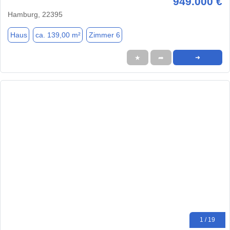
949.000 €
Hamburg, 22395
Haus
ca. 139,00 m²
Zimmer 6
★
➦
➜
1 / 19