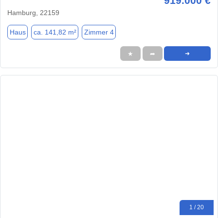
919.000 €
Hamburg, 22159
Haus
ca. 141,82 m²
Zimmer 4
★
➦
➜
1 / 20