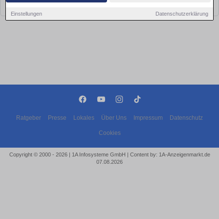
bald wieder vorbei!
Einstellungen
Datenschutzerklärung
Ratgeber
Presse
Lokales
Über Uns
Impressum
Datenschutz
Cookies
Copyright © 2000 - 2026 | 1A Infosysteme GmbH | Content by: 1A-Anzeigenmarkt.de
07.08.2026