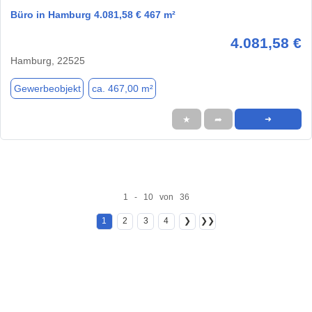
Büro in Hamburg 4.081,58 € 467 m²
4.081,58 €
Hamburg, 22525
Gewerbeobjekt
ca. 467,00 m²
★
➦
➜
1 - 10 von 36
1
2
3
4
❯
❯❯