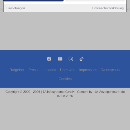
bald wieder vorbei!
Einstellungen
Datenschutzerklärung
Ratgeber
Presse
Lokales
Über Uns
Impressum
Datenschutz
Cookies
Copyright © 2000 - 2026 | 1A Infosysteme GmbH | Content by: 1A-Anzeigenmarkt.de
07.08.2026