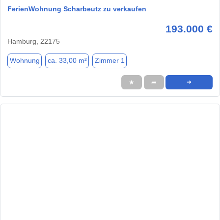
FerienWohnung Scharbeutz zu verkaufen
193.000 €
Hamburg, 22175
Wohnung
ca. 33,00 m²
Zimmer 1
★
➦
➜