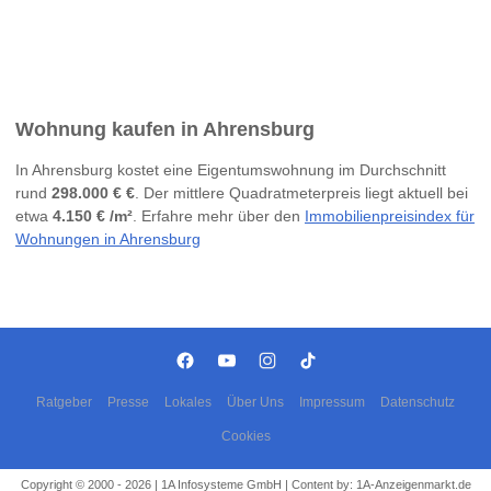
Wohnung kaufen in Ahrensburg
In Ahrensburg kostet eine Eigentumswohnung im Durchschnitt
rund
298.000 € €
. Der mittlere Quadratmeterpreis liegt aktuell bei
etwa
4.150 € /m²
. Erfahre mehr über den
Immobilienpreisindex für
Wohnungen in Ahrensburg
Ratgeber
Presse
Lokales
Über Uns
Impressum
Datenschutz
Cookies
Copyright © 2000 - 2026 | 1A Infosysteme GmbH | Content by: 1A-Anzeigenmarkt.de