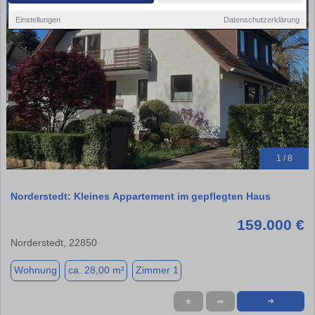
Einstellungen
Datenschutzerklärung
1 / 8
Norderstedt: Kleines Appartement im gepflegten Haus
159.000 €
Norderstedt, 22850
Wohnung
ca. 28,00 m²
Zimmer 1
★
➦
➜