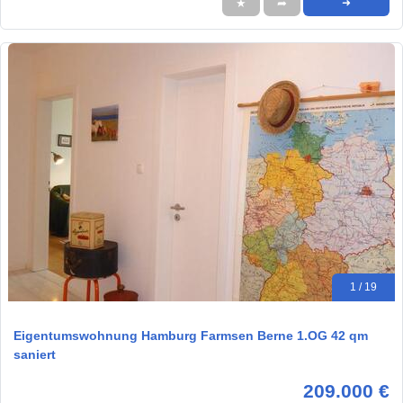
★
➦
➜
1 / 19
Eigentumswohnung Hamburg Farmsen Berne 1.OG 42 qm
saniert
209.000 €