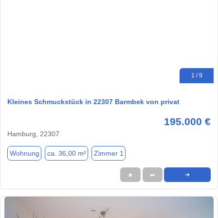
1 / 9
Kleines Schmuckstück in 22307 Barmbek von privat
195.000 €
Hamburg, 22307
Wohnung
ca. 36,00 m²
Zimmer 1
★
➦
➜