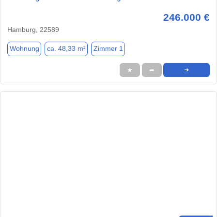
246.000 €
Hamburg, 22589
Wohnung
ca. 48,33 m²
Zimmer 1
★
➦
➜