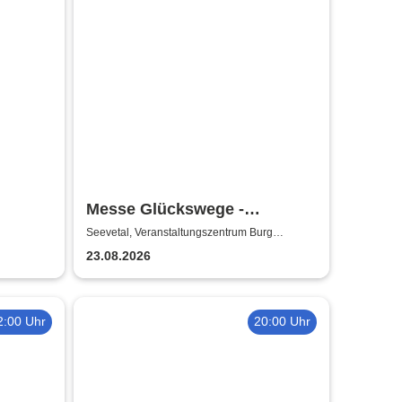
Messe Glückswege -
Gesundheitsmesse
Seevetal, Veranstaltungszentrum Burg
Seevetal
23.08.2026
2:00 Uhr
20:00 Uhr