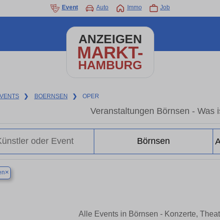
Event
Auto
Immo
Job
ANZEIGEN
MARKT-
HAMBURG
VENTS
❯
BOERNSEN
❯
OPER
Veranstaltungen Börnsen - Was is
×
en
Alle Events in Börnsen - Konzerte, Thea