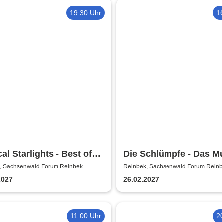
enschein
19:30 Uhr
1
al Starlights - Best of
Die Schlümpfe - Das M
cals
, Sachsenwald Forum Reinbek
Reinbek, Sachsenwald Forum Rein
2027
26.02.2027
11:00 Uhr
2