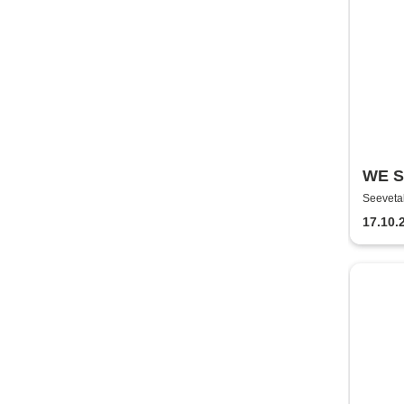
WE S
bigge
Seevetal
Seeveta
17.10.