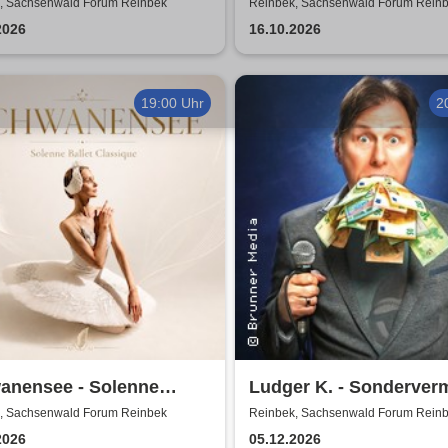
Kerzenschein
, Sachsenwald Forum Reinbek
Reinbek, Sachsenwald Forum Rein
2026
16.10.2026
19:00 Uhr
2
anensee - Solenne
Ludger K. - Sonderver
t Classique
, Sachsenwald Forum Reinbek
Reinbek, Sachsenwald Forum Rein
2026
05.12.2026