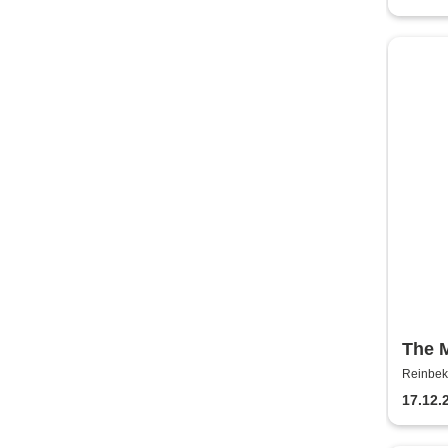
The 
Einau
Reinbek
Klavi
17.12.
Einau