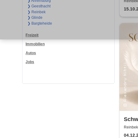
❯ Ahrensburg
Reinbek
❯ Geesthacht
15.10.
❯ Reinbek
❯ Glinde
❯ Bargteheide
Freizeit
Immobilien
Autos
Jobs
Schw
Balle
Reinbek
04.12.