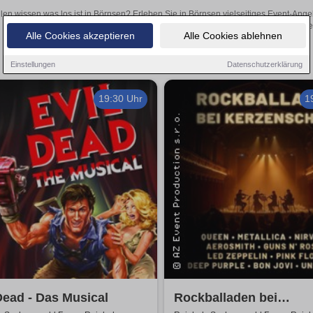
len wissen was los ist in Börnsen? Erleben Sie in Börnsen vielseitiges Event-Ang
oder aufregende Veranstaltungen in Börnsen – hier finden
Alle Cookies akzeptieren
Alle Cookies ablehnen
Einstellungen
Datenschutzerklärung
19:30 Uhr
1
Dead - Das Musical
Rockballaden bei