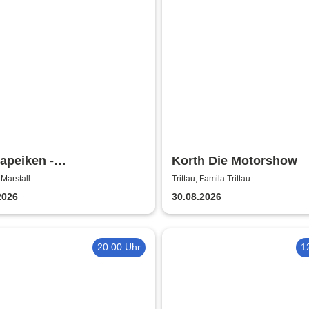
apeiken -
Korth Die Motorshow
hiedskonzert
Marstall
Trittau, Famila Trittau
2026
30.08.2026
20:00 Uhr
1