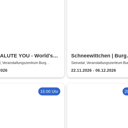
ALUTE YOU - World's
Schneewittchen | Burg
st Tribute to AC/DC
Seevetal
, Veranstaltungszentrum Burg
Seevetal, Veranstaltungszentrum Bu
l
Seevetal
2026
22.11.2026 - 06.12.2026
15:00 Uhr
2