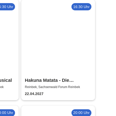
6:30 Uhr
16:30 Uhr
usical
Hakuna Matata - Die
einzigartige große
bek
Reinbek, Sachsenwald Forum Reinbek
Kindermusical-Gala
22.04.2027
0:00 Uhr
20:00 Uhr