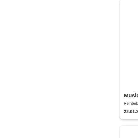
Kerz
Music
Musi
Reinbek
22.01.