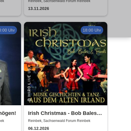
Mac
bek
Reinbek, Sachsenwald Forum Reinbek
13.11.2026
0:00 Uhr
18:00 Uhr
mögen!
Irish Christmas - Bob Bales &
Friends
bek
Reinbek, Sachsenwald Forum Reinbek
06.12.2026