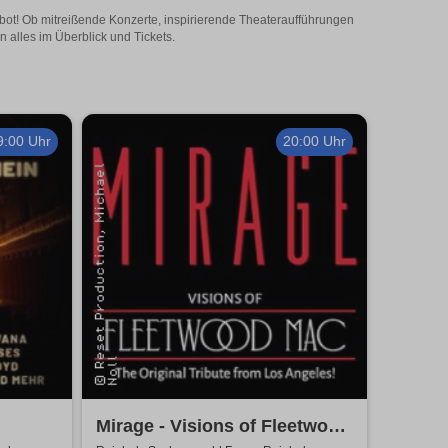
ebot! Ob mitreißende Konzerte, inspirierende Theateraufführungen
 alles im Überblick und Tickets.
9:00 Uhr
20:00 Uhr
Mirage - Visions of Fleetwood