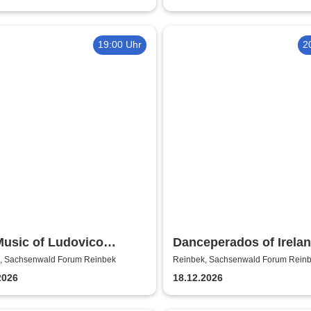
19:00 Uhr
2
Music of Ludovico
Danceperados of Irelan
di: Tribute-
Spirit of Irish Christma
, Sachsenwald Forum Reinbek
Reinbek, Sachsenwald Forum Rein
erkonzert - Ludovico
2026
18.12.2026
di Tribute bei