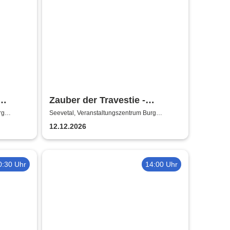
Zauber der Travestie -
Fräulein Luise und ihr
rg
Seevetal, Veranstaltungszentrum Burg
Seevetal
Ensemble - das Original
12.12.2026
0:30 Uhr
14:00 Uhr