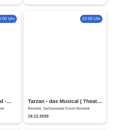
0:00 Uhr
15:00 Uhr
d -
Tarzan - das Musical | Theater
s
Liberi
bek
Reinbek, Sachsenwald Forum Reinbek
19.12.2026