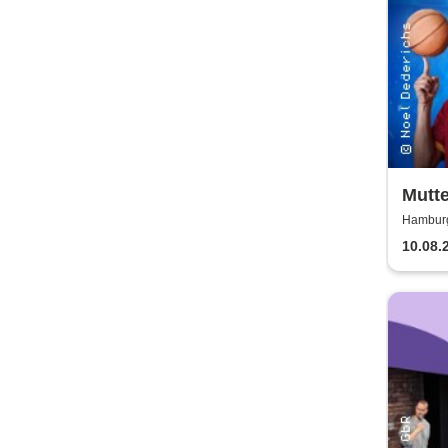
Mutt
Game
Hamburg
10.08.