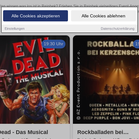
len wissen was los ist in Reinbek? Erleben Sie in Reinbek vielseitiges Event-Ang
oder aufregende Veranstaltungen in Reinbek – hier finden
Alle Cookies akzeptieren
Alle Cookies ablehnen
Einstellungen
Datenschutzerklärung
19:30 Uhr
1
Dead - Das Musical
Rockballaden bei