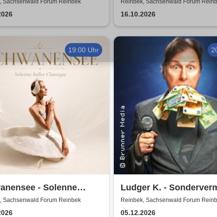
Kerzenschein
, Sachsenwald Forum Reinbek
Reinbek, Sachsenwald Forum Rein
2026
16.10.2026
19:00 Uhr
2
anensee - Solenne
Ludger K. - Sonderver
t Classique
, Sachsenwald Forum Reinbek
Reinbek, Sachsenwald Forum Rein
2026
05.12.2026