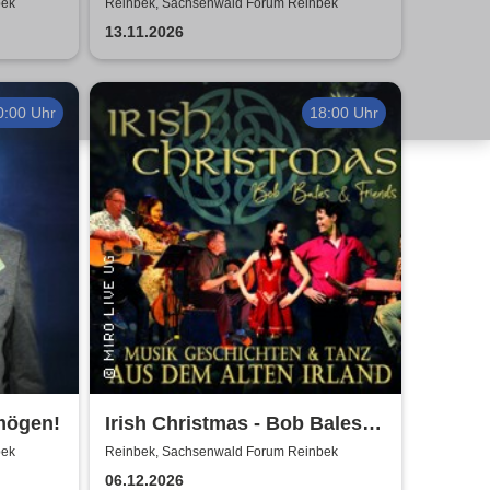
Mac
bek
Reinbek, Sachsenwald Forum Reinbek
13.11.2026
0:00 Uhr
18:00 Uhr
mögen!
Irish Christmas - Bob Bales &
Friends
bek
Reinbek, Sachsenwald Forum Reinbek
06.12.2026