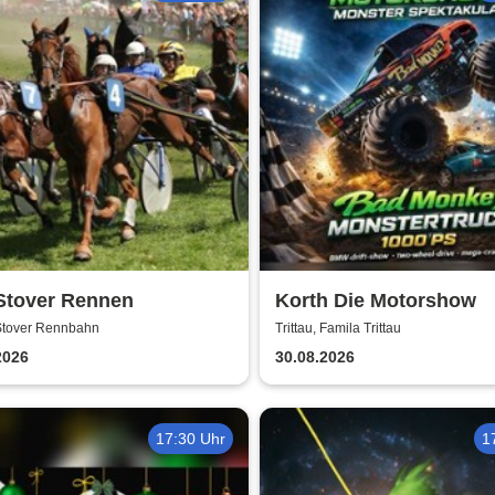
 Stover Rennen
Korth Die Motorshow
Stover Rennbahn
Trittau, Famila Trittau
2026
30.08.2026
17:30 Uhr
1