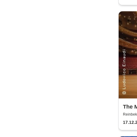
The 
Einau
Reinbek
Klavi
17.12.
Einau