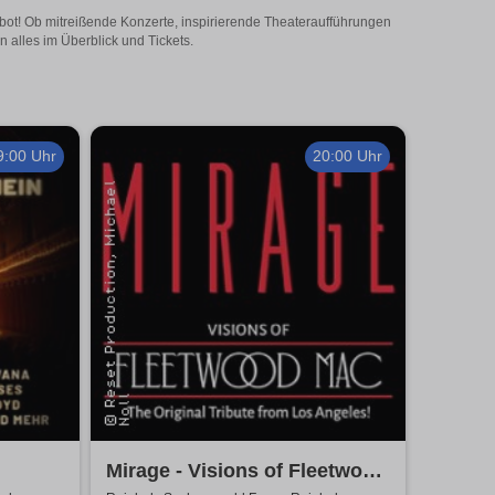
ebot! Ob mitreißende Konzerte, inspirierende Theateraufführungen
 alles im Überblick und Tickets.
9:00 Uhr
20:00 Uhr
Mirage - Visions of Fleetwood