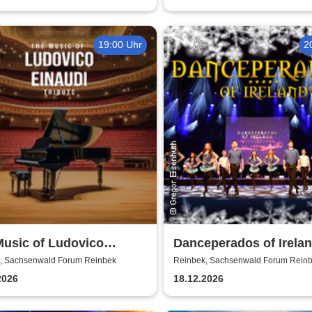
19:00 Uhr
2
Music of Ludovico
Danceperados of Irelan
di: Tribute-
Spirit of Irish Christma
, Sachsenwald Forum Reinbek
Reinbek, Sachsenwald Forum Rein
erkonzert - Ludovico
2026
18.12.2026
di Tribute bei