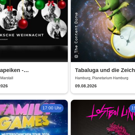
apeiken -
Tabaluga und die Zeich
hiedskonzert
Zeit - Planetarium Ham
Marstall
Hamburg, Planetarium Hamburg
2026
09.08.2026
17:00 Uhr
1