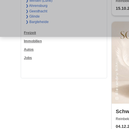
❯ Winsen (Luhe)
Reinbek
❯ Ahrensburg
15.10.
❯ Geesthacht
❯ Glinde
❯ Bargteheide
Freizeit
Immobilien
Autos
Jobs
Schw
Balle
Reinbek
04.12.