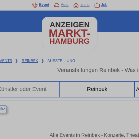
Event
Auto
Immo
Job
ANZEIGEN
MARKT-
HAMBURG
VENTS
❯
REINBEK
❯
AUSSTELLUNG
Veranstaltungen Reinbek - Was is
×
ek
Alle Events in Reinbek - Konzerte, Thea