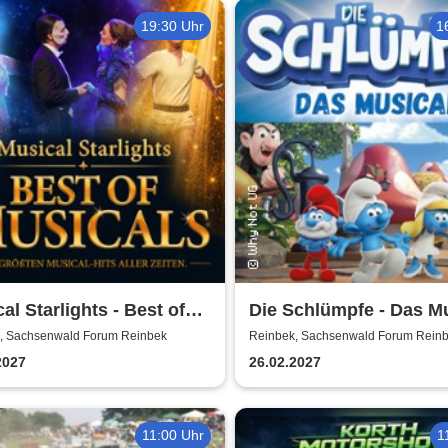
enschein
19:30 Uhr
1
al Starlights - Best of
Die Schlümpfe - Das M
cals
, Sachsenwald Forum Reinbek
Reinbek, Sachsenwald Forum Rein
2027
26.02.2027
11:00 Uhr
1