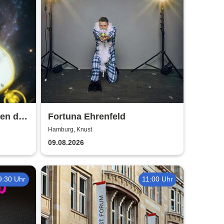
en der
Fortuna Ehrenfeld
burg
Hamburg, Knust
09.08.2026
9:30 Uhr
11:00 Uhr