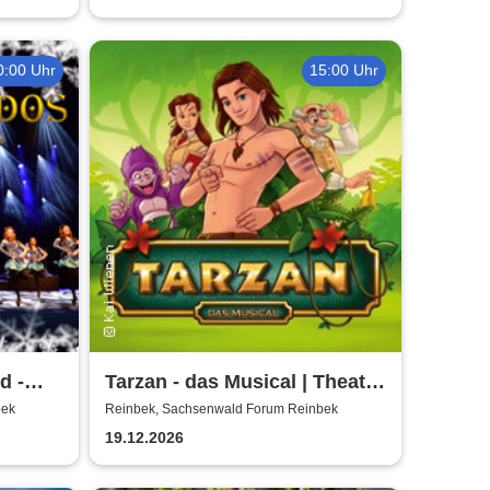
0:00 Uhr
15:00 Uhr
d -
Tarzan - das Musical | Theater
s
Liberi
bek
Reinbek, Sachsenwald Forum Reinbek
19.12.2026