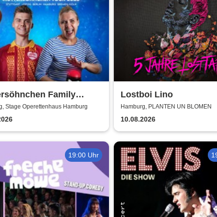
ersöhnchen Family
Lostboi Lino
s 2026
, Stage Operettenhaus Hamburg
Hamburg, PLANTEN UN BLOMEN
2026
10.08.2026
19:00 Uhr
1