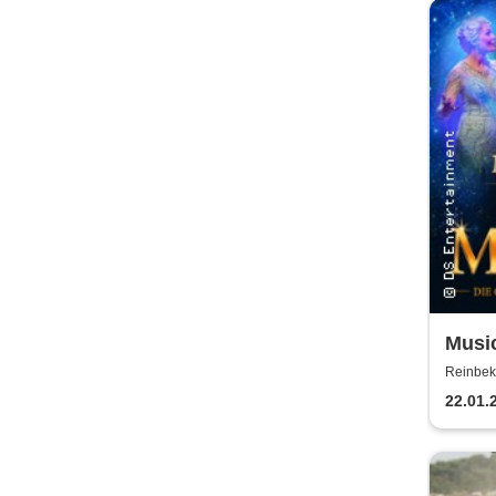
Kerz
Music
Musi
Reinbek
22.01.