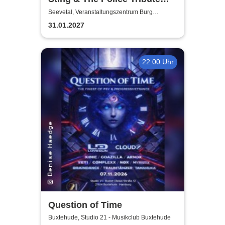
Show - Stingchronicity
Seevetal, Veranstaltungszentrum Burg
Seevetal
31.01.2027
22:00 Uhr
Question of Time
Buxtehude, Studio 21 - Musikclub Buxtehude