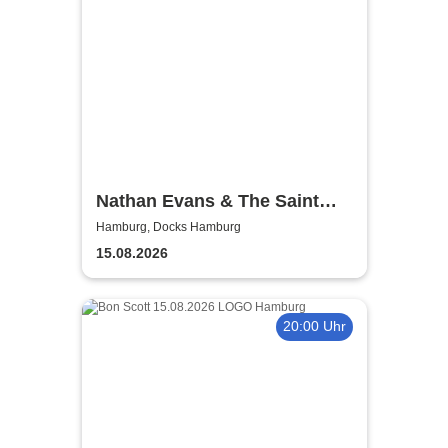
Nathan Evans & The Saint
Phnx Band - Angels Share
Hamburg, Docks Hamburg
Tour 2026
15.08.2026
20:00 Uhr