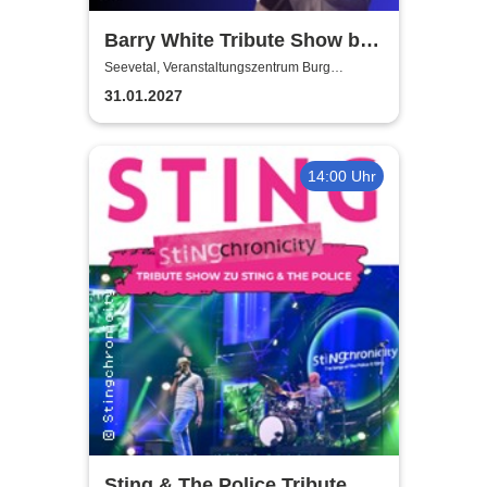
Barry White Tribute Show by
Tony Davis and Orchestra
Seevetal, Veranstaltungszentrum Burg
Seevetal
31.01.2027
14:00 Uhr
Sting & The Police Tribute