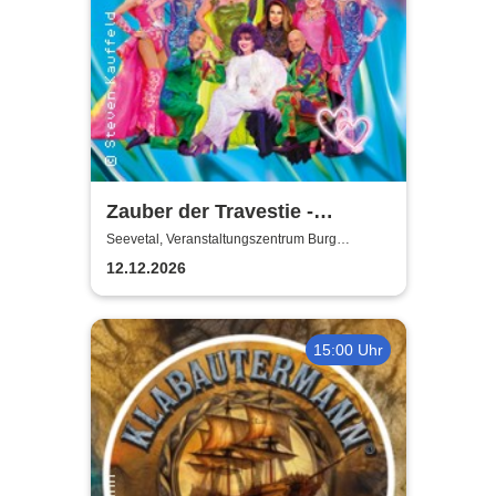
Zauber der Travestie -
Fräulein Luise und ihr
Seevetal, Veranstaltungszentrum Burg
Seevetal
Ensemble - das Original
12.12.2026
15:00 Uhr