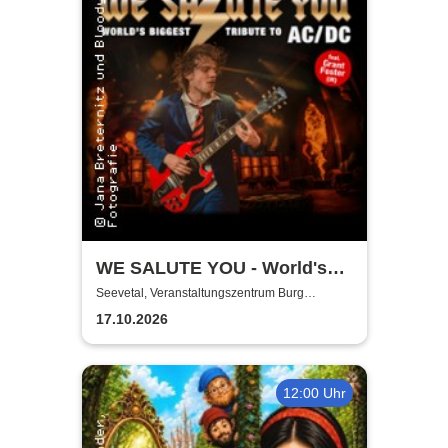
WE SALUTE YOU - World's
biggest Tribute to AC/DC
Seevetal, Veranstaltungszentrum Burg
Seevetal
17.10.2026
12:00 Uhr