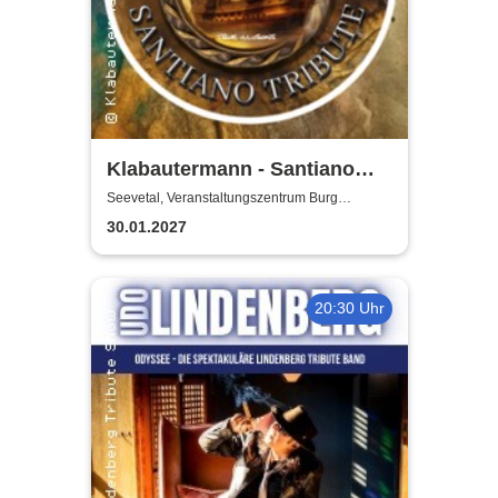
Klabautermann - Santiano
Tribute Show
Seevetal, Veranstaltungszentrum Burg
Seevetal
30.01.2027
20:30 Uhr