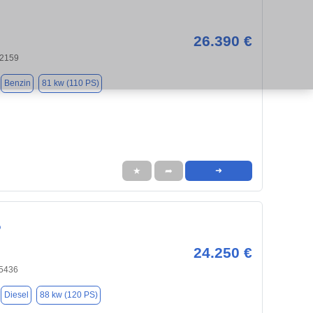
26.390 €
22159
Benzin
81 kw (110 PS)
★
➦
➜
o
24.250 €
25436
Diesel
88 kw (120 PS)