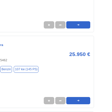
★
➦
➜
era
25.950 €
25462
Benzin
107 kw (145 PS)
★
➦
➜