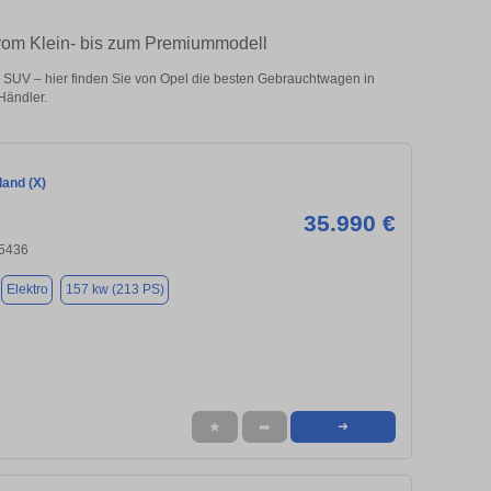
 vom Klein- bis zum Premiummodell
 SUV – hier finden Sie von Opel die besten Gebrauchtwagen in
Händler.
land (X)
35.990 €
25436
Elektro
157 kw (213 PS)
★
➦
➜