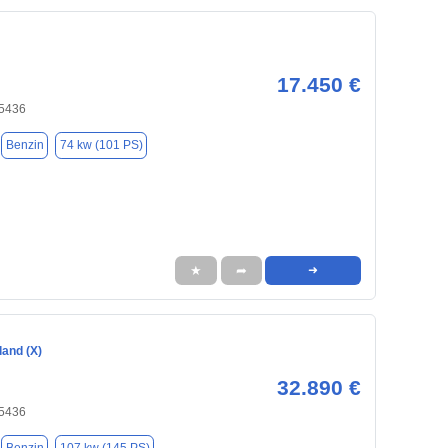
17.450 €
25436
Benzin
74 kw (101 PS)
★
➦
➜
land (X)
32.890 €
25436