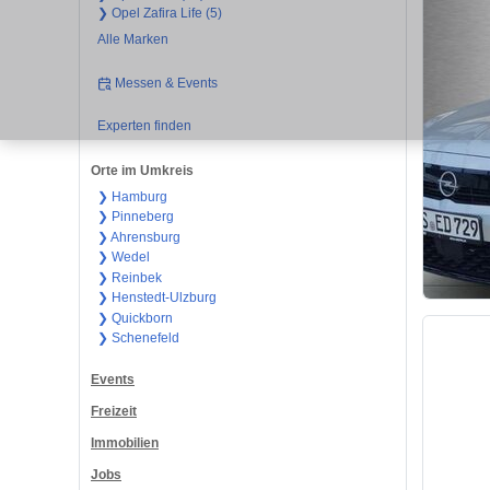
❯ Opel Zafira Life (5)
Alle Marken
Messen & Events
Experten finden
Orte im Umkreis
❯ Hamburg
❯ Pinneberg
❯ Ahrensburg
❯ Wedel
❯ Reinbek
❯ Henstedt-Ulzburg
❯ Quickborn
❯ Schenefeld
Events
Freizeit
Immobilien
Jobs