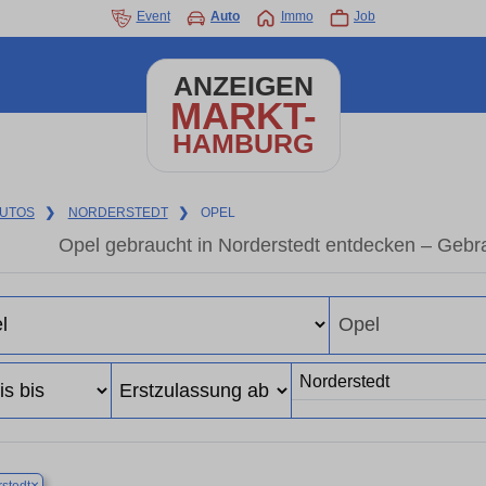
Event
Auto
Immo
Job
ANZEIGEN
MARKT-
HAMBURG
UTOS
❯
NORDERSTEDT
❯
OPEL
Opel gebraucht in Norderstedt entdecken – Gebr
×