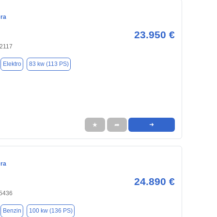
era
23.950 €
2117
Elektro
83 kw (113 PS)
★
➦
➜
era
24.890 €
25436
Benzin
100 kw (136 PS)