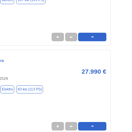
Benzin
107 kw (145 PS)
★
➦
➜
era
27.990 €
22529
Elektro
83 kw (113 PS)
★
➦
➜