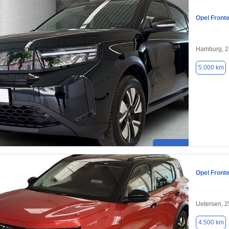
Opel Front
Hamburg, 2
5.000 km
Opel Front
Uetersen, 
4.500 km