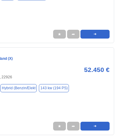
★
➦
➜
land (X)
52.450 €
, 22926
Hybrid (Benzin/Elekt
143 kw (194 PS)
★
➦
➜