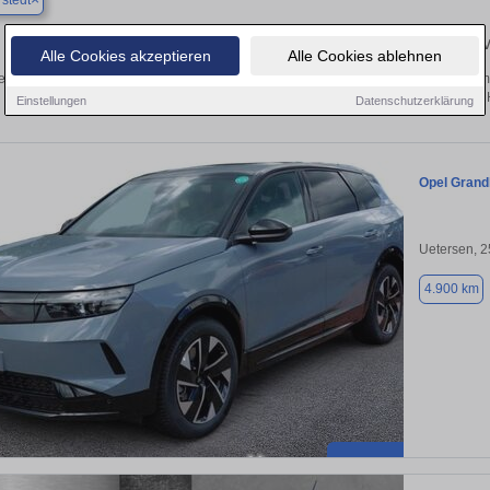
stedt
Finden Sie in Norderstedt Ihren gebrauchten Opel –
Alle Cookies akzeptieren
Alle Cookies ablehnen
ecken Sie in Norderstedt gebrauchte Opel Fahrzeuge. Von Kleinwagen bis hin zum
Norderstedt von privat und vom 
Einstellungen
Datenschutzerklärung
Opel Grand
Uetersen, 
4.900 km