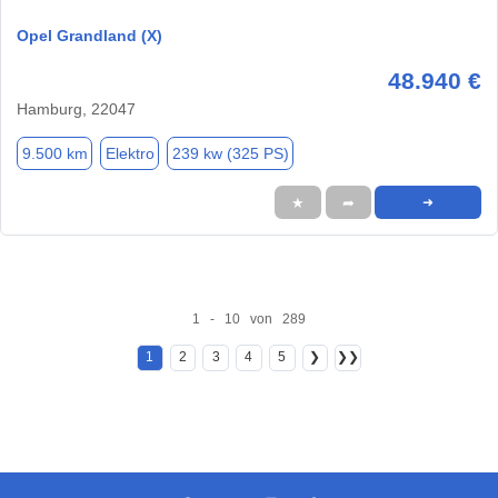
Opel Grandland (X)
48.940 €
Hamburg, 22047
9.500 km
Elektro
239 kw (325 PS)
★
➦
➜
1 - 10 von 289
1
2
3
4
5
❯
❯❯