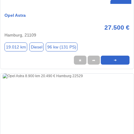
Opel Astra
27.500 €
Hamburg, 21109
19.012 km
Diesel
96 kw (131 PS)
★
➦
➜