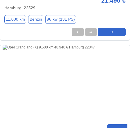
21.490 €
Hamburg, 22529
11.000 km
Benzin
96 kw (131 PS)
★
➦
➜