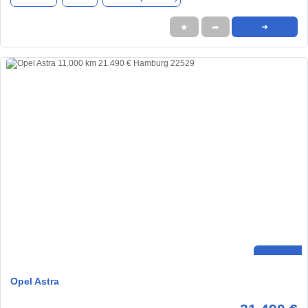
★
➦
➜
Opel Astra