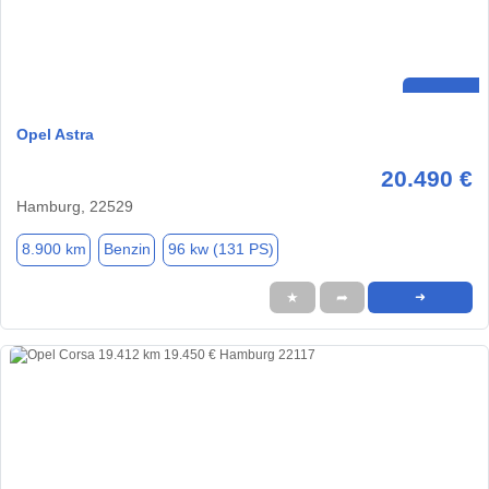
Opel Astra
20.490 €
Hamburg, 22529
8.900 km
Benzin
96 kw (131 PS)
★
➦
➜