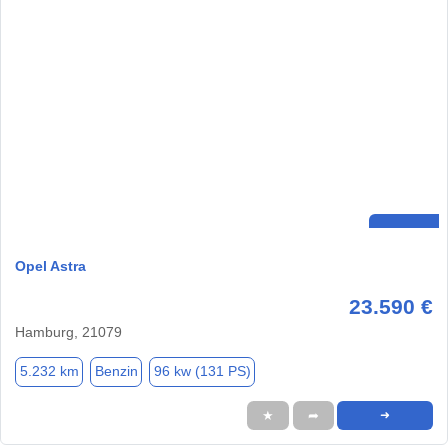
Opel Astra
23.590 €
Hamburg, 21079
5.232 km
Benzin
96 kw (131 PS)
★
➦
➜