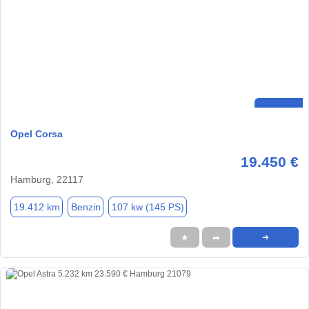
Opel Corsa
19.450 €
Hamburg, 22117
19.412 km
Benzin
107 kw (145 PS)
★
➦
➜