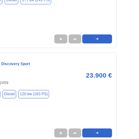
m
Diesel
177 kw (241 PS)
★
➦
➜
 Discovery Sport
23.900 €
22459
Diesel
120 kw (163 PS)
★
➦
➜