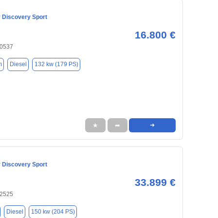
 Discovery Sport
16.800 €
20537
m
Diesel
132 kw (179 PS)
★
➦
➜
 Discovery Sport
33.899 €
22525
Diesel
150 kw (204 PS)