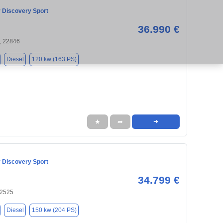
 Discovery Sport
36.990 €
, 22846
Diesel
120 kw (163 PS)
★
➦
➜
 Discovery Sport
34.799 €
22525
Diesel
150 kw (204 PS)