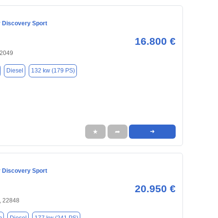
 Discovery Sport
16.800 €
22049
Diesel
132 kw (179 PS)
★
➦
➜
 Discovery Sport
20.950 €
, 22848