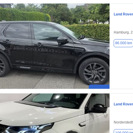
Land Rover
Hamburg, 
86.000 km
Land Rover
Norderstedt