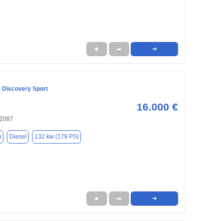
★
➦
➜
 Discovery Sport
16.000 €
22087
m
Diesel
132 kw (179 PS)
★
➦
➜