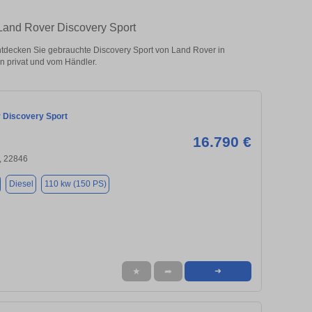
 Land Rover Discovery Sport
tdecken Sie gebrauchte Discovery Sport von Land Rover in
 privat und vom Händler.
 Discovery Sport
16.790 €
, 22846
Diesel
110 kw (150 PS)
★
➦
➜