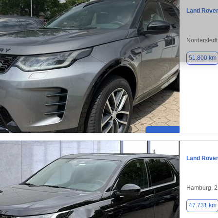
Land Rover
Norderstedt
51.800 km
Land Rover
Hamburg, 
47.731 km