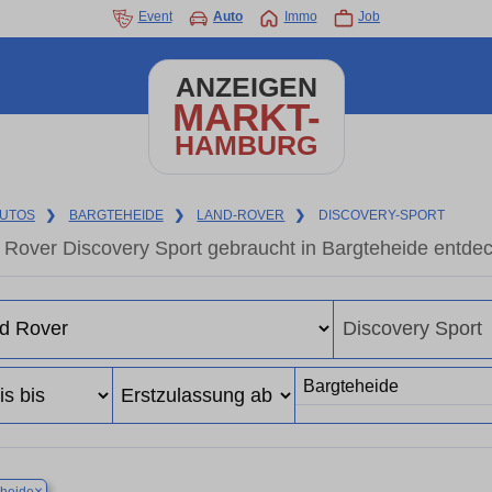
Event
Auto
Immo
Job
ANZEIGEN
MARKT-
HAMBURG
UTOS
❯
BARGTEHEIDE
❯
LAND-ROVER
❯
DISCOVERY-SPORT
 Rover Discovery Sport gebraucht in Bargteheide entde
×