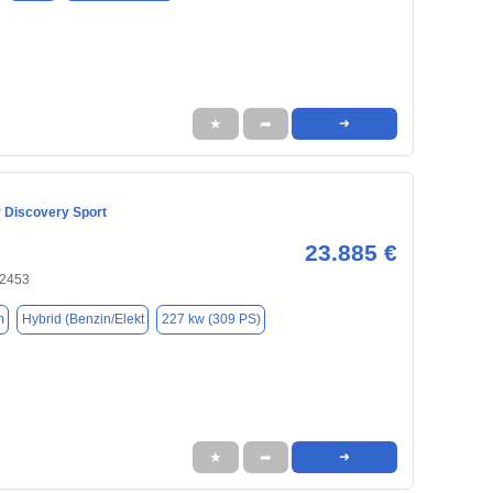
★
➦
➜
 Discovery Sport
23.885 €
22453
m
Hybrid (Benzin/Elekt
227 kw (309 PS)
★
➦
➜