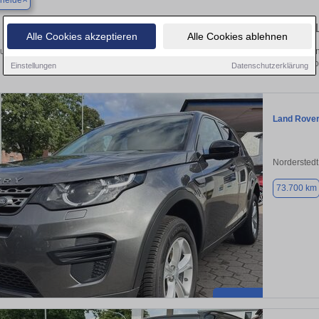
eheide
Finden Sie in Bargteheide Ihren gebrauchten
Alle Cookies akzeptieren
Alle Cookies ablehnen
uchen Sie in Bargteheide einen Land Rover Discovery Sport Gebrauchtwagen? En
verschiedenen Ausführungen und Preisklassen von
Einstellungen
Datenschutzerklärung
Land Rover
Norderstedt
73.700 km