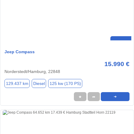
Jeep Compass
15.990 €
Norderstedt/Hamburg, 22848
129.437 km
Diesel
125 kw (170 PS)
★
➦
➜