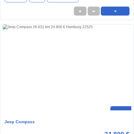
★
➦
➜
Jeep Compass
24.800 €