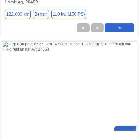
Hamburg, 20459
122.000 km
Benzin
110 kw (150 PS)
★
➦
➜