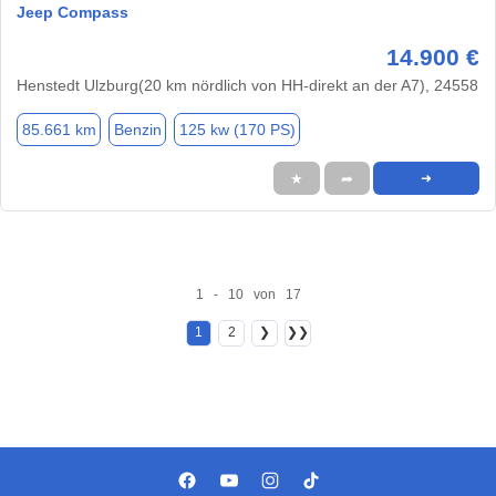
Jeep Compass
14.900 €
Henstedt Ulzburg(20 km nördlich von HH-direkt an der A7), 24558
85.661 km
Benzin
125 kw (170 PS)
★
➦
➜
1 - 10 von 17
1
2
❯
❯❯