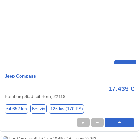
Jeep Compass
17.439 €
Hamburg Stadtteil Horn, 22119
64.652 km
Benzin
125 kw (170 PS)
★
➦
➜