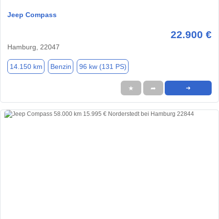
Jeep Compass
22.900 €
Hamburg, 22047
14.150 km
Benzin
96 kw (131 PS)
★
➦
➜