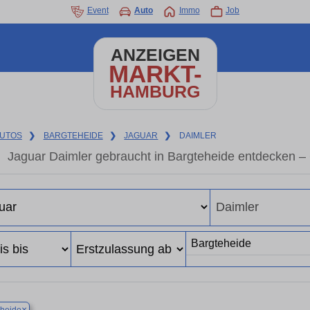
Event
Auto
Immo
Job
ANZEIGEN
MARKT-
HAMBURG
UTOS
❯
BARGTEHEIDE
❯
JAGUAR
❯
DAIMLER
Jaguar Daimler gebraucht in Bargteheide entdecken –
×