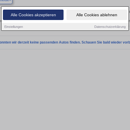
eheide
Finden Sie in Bargteheide Ihren gebra
Alle Cookies akzeptieren
Alle Cookies ablehnen
n Sie in Bargteheide einen Jaguar Daimler Gebrauchtwagen? Entdecken Sie gebr
Preisklassen von privat und vom
Einstellungen
Datenschutzerklärung
onnten wir derzeit keine passenden Autos finden. Schauen Sie bald wieder vorb